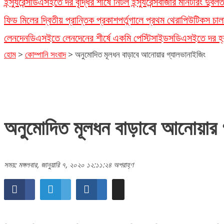
ইন্স্যুরেন্স
ডিএসইতে দর বৃদ্ধির শীর্ষে নিটল ইন্স্যুরেন্স
বাজার মনিটরিং দুর্ব
ফিড মিলের দ্বিতীয় প্রান্তিক প্রকাশ
পর্তুগালে প্রথম থেরাপিউটিকস চাল
লেনদেন
ডিএসইতে লেনদেনের শীর্ষে একমি পেস্টিসাইডস
ডিএসইতে দর হ্রা
হোম
>
কোম্পানি সংবাদ
>
অনুমোদিত মূলধন বাড়াবে আনোয়ার গ্যালভানাইজিং
অনুমোদিত মূলধন বাড়াবে আনোয়ার 
সময়: মঙ্গলবার, জানুয়ারি ৭, ২০২০ ১২:১১:২৪ অপরাহ্ণ