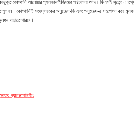
িকাভুক্ত কোম্পানি আনোয়ার গ্যালভানাইজিংয়ের পরিচালনা পর্ষদ। ডিএসই সূত্রে এ তথ
দিত মূলধন। কোম্পানিটি সংঘস্বারকের অনুচ্ছেদ-ভি এবং অনুচ্ছেদ-৫ সংশোধন করে মূলধ
মূলধন বাড়াতে পারবে।
োয়ার গ্যালভানাইজিং