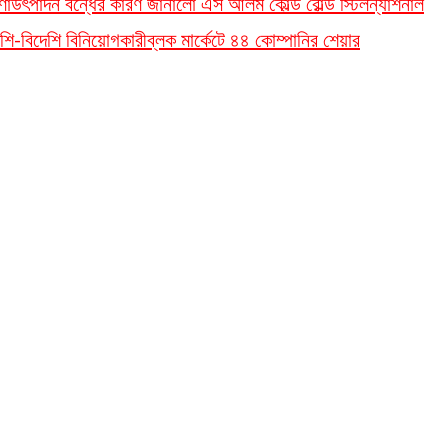
ণা
উৎপাদন বন্ধের কারণ জানালো এস আলম কোল্ড রোল্ড স্টিল
ন্যাশনাল
শি-বিদেশি বিনিয়োগকারী
ব্লক মার্কেটে ৪৪ কোম্পানির শেয়ার