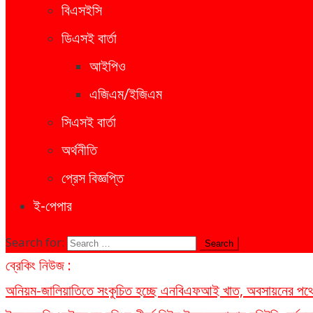
বিএসইসি
ডিএসই বার্তা
আইপিও
এজিএম/ইজিএম
সিএসই বার্তা
অর্থনীতি
প্রেস বিজ্ঞপ্তি
ই-পেপার
Search for:
ব্রেকিং নিউজ :
অনিয়ম-জালিয়াতিতে সংকুচিত হচ্ছে এনবিএফআই খাত, অবসায়নের পথে ৫