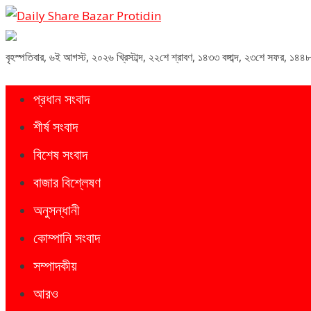
Daily Share Bazar Protidin
Daily ShareBazar Protidin
বৃহস্পতিবার
,
৬ই আগস্ট, ২০২৬ খ্রিস্টাব্দ
,
২২শে শ্রাবণ, ১৪৩৩ বঙ্গাব্দ
,
২৩শে সফর, ১৪৪৮
প্রধান সংবাদ
শীর্ষ সংবাদ
বিশেষ সংবাদ
বাজার বিশ্লেষণ
অনুসন্ধানী
কোম্পানি সংবাদ
সম্পাদকীয়
আরও