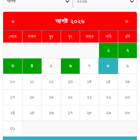
আগষ্ট ২০২৬
«
»
সোম
মঙ্গল
বুধ
বৃহ
শুক্র
শনি
রবি
১
২
৮
৩
৪
৫
৬
৭
৯
১০
১১
১২
১৩
১৪
১৫
১৬
১৭
১৮
১৯
২০
২১
২২
২৩
২৪
২৫
২৬
২৭
২৮
২৯
৩০
৩১