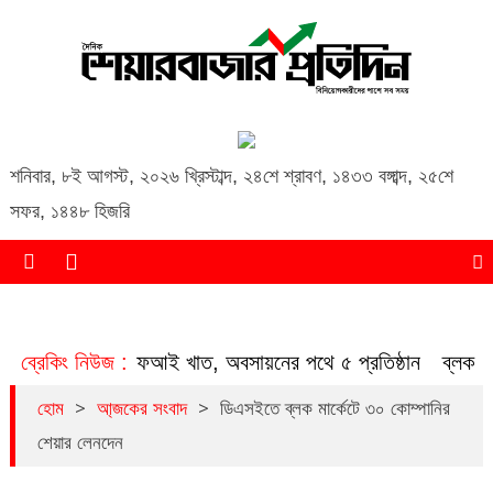
Daily Share Bazar Protidin
Daily ShareBazar Protidin
শনিবার
,
৮ই আগস্ট, ২০২৬ খ্রিস্টাব্দ
,
২৪শে শ্রাবণ, ১৪৩৩ বঙ্গাব্দ
,
২৫শে
সফর, ১৪৪৮ হিজরি
ত হচ্ছে এনবিএফআই খাত, অবসায়নের পথে ৫ প্রতিষ্ঠান
ব্রেকিং নিউজ :
ব্লক মার্কে
>
>
হোম
আ্জকের সংবাদ
ডিএসইতে ব্লক মার্কেটে ৩০ কোম্পানির
শেয়ার লেনদেন