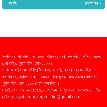
« জুলাই
সেপ্টেম্বর »
সম্পাদক ও প্রকাশক: মো: রুহুল আমিন আকন্দ। সম্পাদকীয় কার্যালয়: ৬০/এ
(৩য় তলা), পুরানা পল্টন, ঢাকা-১০০০।
সম্পাদক কর্তৃক সোনালী প্রিন্টিং প্রেস, ১৬৭ ইনার সার্কুলার রোড (ইডেন
কমপ্লেক্স), মতিঝিল, ঢাকা – ১০০০ থেকে মুদ্রিত এবং ৬০/এ (৩য় তলা),
পুরানা পল্টন, ঢাকা-১০০০ থেকে প্রকাশিত ।
মোবাইল : ০১৭৯০-৬৭৫১২৭, ০১৩১৭-৮০৯৮২১ ফোন: ৯৫১৫৪৬১। ই-
মেইল:
dailysharebazarprotidin@gmail.com