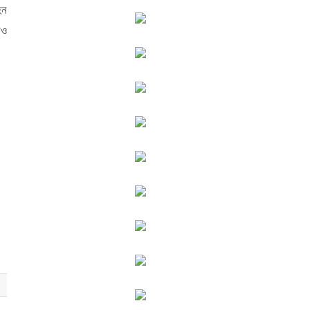
হন
রও