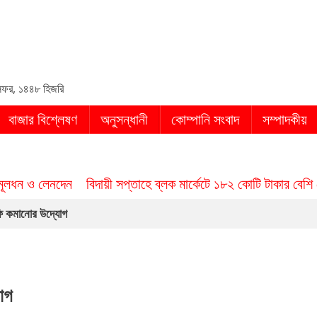
in
ফর, ১৪৪৮ হিজরি
বাজার বিশ্লেষণ
অনুসন্ধানী
কোম্পানি সংবাদ
সম্পাদকীয়
মূলধন ও লেনদেন
বিদায়ী সপ্তাহে ব্লক মার্কেটে ১৮২ কোটি টাকার বেশি
ফি কমানোর উদ্যোগ
োগ