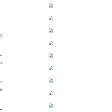
বে
কর
 ও
বে
টা
্প