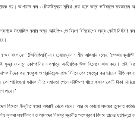
য সহায়ক নয়। আপাতত কর ও ডিউটিমুক্ত সুবিধা দেয়া হলে অদূর ভবিষ্যতে সরকারের 
যোগকে উৎসাহিত করার জন্য আইপিও-তে বিকল্প বিনিয়োগের জন্য কোটা নির্ধারণ কর
পারে।
িয়েশন অব বাংলাদেশ’ (ভিসিপিএবি)-এর চেয়ারম্যান শামীম আহসান বলেন, ‘ভেঞ্চার ক্যাপিট
্রায়ই ক্ষুদ্র ও নতুন কোম্পানির একমাত্র অর্থনৈতিক উৎস হিসেবে কাজ করে। তাই বিকল
নিয়োগকারীদের কর মওকুফ ও প্রভিডেন্ড ফান্ড বিনিয়োগের ক্ষেত্রে কর ছাড়ের নীতি সহায়
াল কোম্পানিগুলো যথাযথ নীতি সহায়তা পেলে স্টার্টআপ খাতে হাজার কোটি টাকা বিনিয়
োগ পাবে।’
ের দেশ হিসেবে উন্নীত হওয়া অধরাই থেকে যাবে। আর যে কোনো সময়ের তুলনায় বর্তমা
িও ব্যবসা সহজীকরণ ও আমাদের নিজস্ব স্থানীয় অংশগ্রহণ বিষয়ে তাদের দুঃশ্চিন্তা র