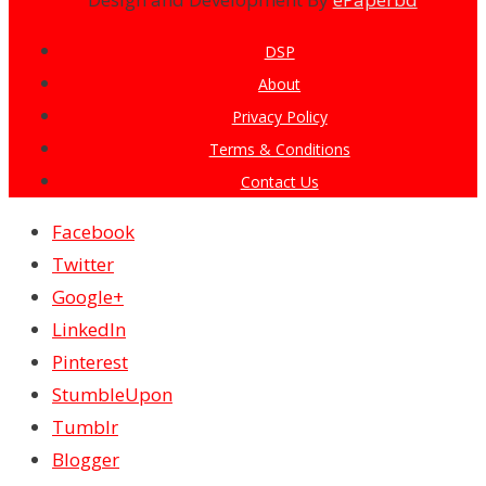
DSP
About
Privacy Policy
Terms & Conditions
Contact Us
Facebook
Twitter
Google+
LinkedIn
Pinterest
StumbleUpon
Tumblr
Blogger