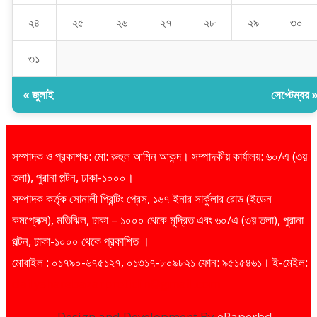
২৪
২৫
২৬
২৭
২৮
২৯
৩০
৩১
« জুলাই
সেপ্টেম্বর 
সম্পাদক ও প্রকাশক: মো: রুহুল আমিন আকন্দ। সম্পাদকীয় কার্যালয়: ৬০/এ (৩য়
তলা), পুরানা পল্টন, ঢাকা-১০০০।
সম্পাদক কর্তৃক সোনালী প্রিন্টিং প্রেস, ১৬৭ ইনার সার্কুলার রোড (ইডেন
কমপ্লেক্স), মতিঝিল, ঢাকা – ১০০০ থেকে মুদ্রিত এবং ৬০/এ (৩য় তলা), পুরানা
পল্টন, ঢাকা-১০০০ থেকে প্রকাশিত ।
মোবাইল : ০১৭৯০-৬৭৫১২৭, ০১৩১৭-৮০৯৮২১ ফোন: ৯৫১৫৪৬১। ই-মেইল:
dailysharebazarprotidin@gmail.com
Design and Development By
ePaperbd