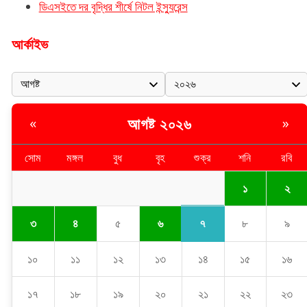
ডিএসইতে দর বৃদ্ধির শীর্ষে নিটল ইন্স্যুরেন্স
আর্কাইভ
আগষ্ট ২০২৬
«
»
সোম
মঙ্গল
বুধ
বৃহ
শুক্র
শনি
রবি
১
২
৭
৩
৪
৫
৬
৮
৯
১০
১১
১২
১৩
১৪
১৫
১৬
১৭
১৮
১৯
২০
২১
২২
২৩