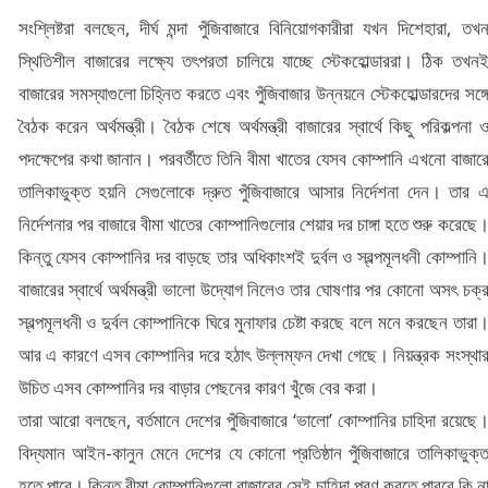
সংশ্লিষ্টরা বলছেন, দীর্ঘ মন্দা পুঁজিবাজারে বিনিয়োগকারীরা যখন দিশেহারা, তখ
স্থিতিশীল বাজারের লক্ষ্যে তৎপরতা চালিয়ে যাচ্ছে স্টেকহোল্ডাররা। ঠিক তখন
বাজারের সমস্যাগুলো চিহ্নিত করতে এবং পুঁজিবাজার উন্নয়নে স্টেকহোল্ডারদের সঙ্গ
বৈঠক করেন অর্থমন্ত্রী। বৈঠক শেষে অর্থমন্ত্রী বাজারের স্বার্থে কিছু পরিকল্পনা 
পদক্ষেপের কথা জানান। পরবর্তীতে তিনি বীমা খাতের যেসব কোম্পানি এখনো বাজার
তালিকাভুক্ত হয়নি সেগুলোকে দ্রুত পুঁজিবাজারে আসার নির্দেশনা দেন। তার 
নির্দেশনার পর বাজারে বীমা খাতের কোম্পানিগুলোর শেয়ার দর চাঙ্গা হতে শুরু করেছে
কিন্তু যেসব কোম্পানির দর বাড়ছে তার অধিকাংশই দুর্বল ও স্বল্পমূলধনী কোম্পানি
বাজারের স্বার্থে অর্থমন্ত্রী ভালো উদ্যোগ নিলেও তার ঘোষণার পর কোনো অসৎ চক্
স্বল্পমূলধনী ও দুর্বল কোম্পানিকে ঘিরে মুনাফার চেষ্টা করছে বলে মনে করছেন তারা
আর এ কারণে এসব কোম্পানির দরে হঠাৎ উল্লম্ফন দেখা গেছে। নিয়ন্ত্রক সংস্থা
উচিত এসব কোম্পানির দর বাড়ার পেছনের কারণ খুঁজে বের করা।
তারা আরো বলছেন, বর্তমানে দেশের পুঁজিবাজারে ‘ভালো’ কোম্পানির চাহিদা রয়েছে
বিদ্যমান আইন-কানুন মেনে দেশের যে কোনো প্রতিষ্ঠান পুঁজিবাজারে তালিকাভুক্
হতে পারে। কিন্তু বীমা কোম্পানিগুলো বাজারের সেই চাহিদা পূরণ করতে পারবে কি ন