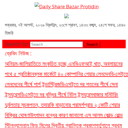
Daily Share Bazar Protidin
Daily ShareBazar Protidin
শুক্রবার
,
৭ই আগস্ট, ২০২৬ খ্রিস্টাব্দ
,
২৩শে শ্রাবণ, ১৪৩৩ বঙ্গাব্দ
,
২৪শে সফর, ১৪৪৮
হিজরি
Search for:
ব্রেকিং নিউজ :
অনিয়ম-জালিয়াতিতে সংকুচিত হচ্ছে এনবিএফআই খাত, অবসায়নের
পথে ৫ প্রতিষ্ঠান
ব্লক মার্কেটে ৪০ কোম্পানির শেয়ার লেনদেন
ডিএসইত
লেনদেনের শীর্ষে শার্প ইন্ডাস্ট্রিজ
ডিএসইতে দর পতনের শীর্ষে সেনা
ইন্স্যুরেন্স
ডিএসইতে দর বৃদ্ধির শীর্ষে নিটল ইন্স্যুরেন্স
বাজার মনিটরিং
দুর্বলতায় সূচকপতন, তদারকি বাড়ানোর পরামর্শ
প্রায় ২ কোটি শেয়ার
বিক্রির ঘোষণা
উৎপাদন বন্ধের কারণ জানালো এস আলম কোল্ড রোল্ড
স্টিল
ন্যাশনাল ফিড মিলের দ্বিতীয় প্রান্তিক প্রকাশ
পর্তুগালে প্রথম