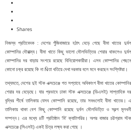
Shares
নিজস্ব প্রতিবেদক : দেশের পুঁজিবাজারে হঠাৎ বেড়ে গেছে বীমা খাতের দুর্ব
কোম্পানির দৌরাত্ম্য। বীমা খাতে কিছু ভালো মৌলভিত্তির শেয়ার থাকলেও দুর্ব
কোম্পানির দর বাড়ায় সংশয়ে রয়েছে বিনিয়োগকারীরা। এসব কোম্পানির পেছন
কোনো চক্র রয়েছে কি না Ñতা খতিয়ে দেখা দরকার বলে মনে করছেন সংশ্লিষ্টরা।
তথ্যমতে, দেশের দুই স্টক এক্সচেঞ্জে গত সপ্তাহে অধিকাংশ বীমা খাতের কোম্পানি
শেয়ার দর বেড়েছে। যার প্রভাবে ঢাকা স্টক এক্সচেঞ্জে (ডিএসই) সাপ্তাহিক দ
বৃদ্ধির শীর্ষে তালিকায় যেসব কোম্পানি রয়েছে, তার সবগুলোই বীমা খাতের। 
তালিকায় থাকা বেশ কিছু কোম্পানি রয়েছে দুর্বল মৌলভিত্তি ও স্বল্প মূলধন
সম্পন্ন। এর মধ্যে ৪টি প্রতিষ্ঠান ‘বি’ ক্যাটাগরির। অপর বাজার চট্টগ্রাম স্ট
এক্সচেঞ্জে (সিএসই) একই চিত্র লক্ষ্য করা গেছে ।