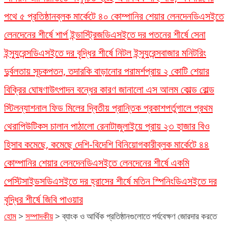
পথে ৫ প্রতিষ্ঠান
ব্লক মার্কেটে ৪০ কোম্পানির শেয়ার লেনদেন
ডিএসইতে
লেনদেনের শীর্ষে শার্প ইন্ডাস্ট্রিজ
ডিএসইতে দর পতনের শীর্ষে সেনা
ইন্স্যুরেন্স
ডিএসইতে দর বৃদ্ধির শীর্ষে নিটল ইন্স্যুরেন্স
বাজার মনিটরিং
দুর্বলতায় সূচকপতন, তদারকি বাড়ানোর পরামর্শ
প্রায় ২ কোটি শেয়ার
বিক্রির ঘোষণা
উৎপাদন বন্ধের কারণ জানালো এস আলম কোল্ড রোল্ড
স্টিল
ন্যাশনাল ফিড মিলের দ্বিতীয় প্রান্তিক প্রকাশ
পর্তুগালে প্রথম
থেরাপিউটিকস চালান পাঠালো রেনাটা
জুলাইয়ে প্রায় ২৩ হাজার বিও
হিসাব কমেছে, কমেছে দেশি-বিদেশি বিনিয়োগকারী
ব্লক মার্কেটে ৪৪
কোম্পানির শেয়ার লেনদেন
ডিএসইতে লেনদেনের শীর্ষে একমি
পেস্টিসাইডস
ডিএসইতে দর হ্রাসের শীর্ষে মতিন স্পিনিং
ডিএসইতে দর
বৃদ্ধির শীর্ষে জিবি পাওয়ার
হোম
>
সম্পাদকীয়
>
ব্যাংক ও আর্থিক প্রতিষ্ঠানগুলোতে পর্যবেক্ষণ জোরদার করতে