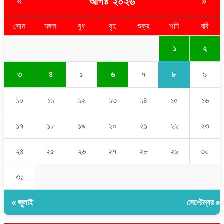
আগষ্ট ২০২৬
«
»
সোম
মঙ্গল
বুধ
বৃহ
শুক্র
শনি
রবি
১
২
৮
৩
৪
৫
৬
৭
৯
১০
১১
১২
১৩
১৪
১৫
১৬
১৭
১৮
১৯
২০
২১
২২
২৩
২৪
২৫
২৬
২৭
২৮
২৯
৩০
৩১
« জুলাই
সেপ্টেম্বর »