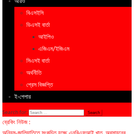
আরও
বিএসইসি
ডিএসই বার্তা
আইপিও
এজিএম/ইজিএম
সিএসই বার্তা
অর্থনীতি
প্রেস বিজ্ঞপ্তি
ই-পেপার
Search for:
ব্রেকিং নিউজ :
অনিয়ম-জালিয়াতিতে সংকুচিত হচ্ছে এনবিএফআই খাত, অবসায়নের