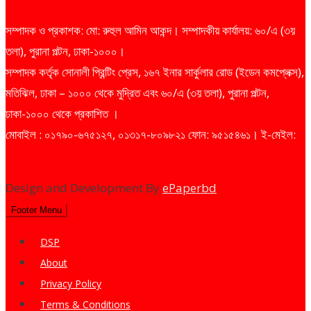
সম্পাদক ও প্রকাশক: মো: রুহুল আমিন আকন্দ। সম্পাদকীয় কার্যালয়: ৬০/এ (৩য়
তলা), পুরানা পল্টন, ঢাকা-১০০০।
সম্পাদক কর্তৃক সোনালী প্রিন্টিং প্রেস, ১৬৭ ইনার সার্কুলার রোড (ইডেন কমপ্লেক্স),
মতিঝিল, ঢাকা – ১০০০ থেকে মুদ্রিত এবং ৬০/এ (৩য় তলা), পুরানা পল্টন,
ঢাকা-১০০০ থেকে প্রকাশিত ।
মোবাইল : ০১৭৯০-৬৭৫১২৭, ০১৩১৭-৮০৯৮২১ ফোন: ৯৫১৫৪৬১। ই-মেইল:
dailysharebazarprotidin@gmail.com
Design and Development By
ePaperbd
Footer Menu
DSP
About
Privacy Policy
Terms & Conditions