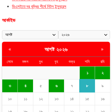
ডিএসইতে দর বৃদ্ধির শীর্ষে নিটল ইন্স্যুরেন্স
আর্কাইভ
আগষ্ট ২০২৬
«
»
সোম
মঙ্গল
বুধ
বৃহ
শুক্র
শনি
রবি
১
২
৮
৩
৪
৫
৬
৭
৯
১০
১১
১২
১৩
১৪
১৫
১৬
১৭
১৮
১৯
২০
২১
২২
২৩