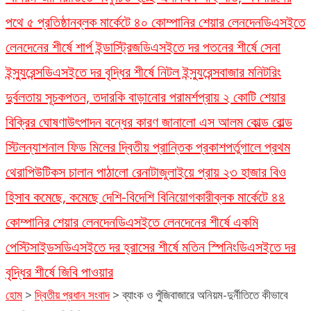
পথে ৫ প্রতিষ্ঠান
ব্লক মার্কেটে ৪০ কোম্পানির শেয়ার লেনদেন
ডিএসইতে
লেনদেনের শীর্ষে শার্প ইন্ডাস্ট্রিজ
ডিএসইতে দর পতনের শীর্ষে সেনা
ইন্স্যুরেন্স
ডিএসইতে দর বৃদ্ধির শীর্ষে নিটল ইন্স্যুরেন্স
বাজার মনিটরিং
দুর্বলতায় সূচকপতন, তদারকি বাড়ানোর পরামর্শ
প্রায় ২ কোটি শেয়ার
বিক্রির ঘোষণা
উৎপাদন বন্ধের কারণ জানালো এস আলম কোল্ড রোল্ড
স্টিল
ন্যাশনাল ফিড মিলের দ্বিতীয় প্রান্তিক প্রকাশ
পর্তুগালে প্রথম
থেরাপিউটিকস চালান পাঠালো রেনাটা
জুলাইয়ে প্রায় ২৩ হাজার বিও
হিসাব কমেছে, কমেছে দেশি-বিদেশি বিনিয়োগকারী
ব্লক মার্কেটে ৪৪
কোম্পানির শেয়ার লেনদেন
ডিএসইতে লেনদেনের শীর্ষে একমি
পেস্টিসাইডস
ডিএসইতে দর হ্রাসের শীর্ষে মতিন স্পিনিং
ডিএসইতে দর
বৃদ্ধির শীর্ষে জিবি পাওয়ার
হোম
>
দ্বিতীয় প্রধান সংবাদ
>
ব্যাংক ও পুঁজিবাজারে অনিয়ম-দুর্নীতিতে কীভাবে