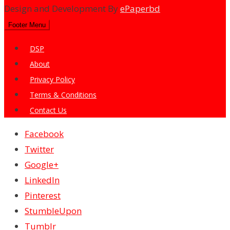
Design and Development By
ePaperbd
Footer Menu
DSP
About
Privacy Policy
Terms & Conditions
Contact Us
Facebook
Twitter
Google+
LinkedIn
Pinterest
StumbleUpon
Tumblr