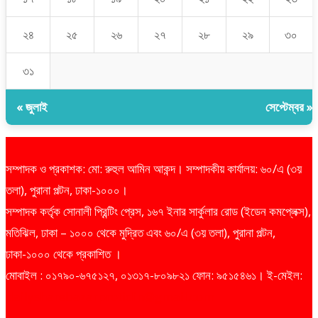
২৪
২৫
২৬
২৭
২৮
২৯
৩০
৩১
« জুলাই
সেপ্টেম্বর »
সম্পাদক ও প্রকাশক: মো: রুহুল আমিন আকন্দ। সম্পাদকীয় কার্যালয়: ৬০/এ (৩য়
তলা), পুরানা পল্টন, ঢাকা-১০০০।
সম্পাদক কর্তৃক সোনালী প্রিন্টিং প্রেস, ১৬৭ ইনার সার্কুলার রোড (ইডেন কমপ্লেক্স),
মতিঝিল, ঢাকা – ১০০০ থেকে মুদ্রিত এবং ৬০/এ (৩য় তলা), পুরানা পল্টন,
ঢাকা-১০০০ থেকে প্রকাশিত ।
মোবাইল : ০১৭৯০-৬৭৫১২৭, ০১৩১৭-৮০৯৮২১ ফোন: ৯৫১৫৪৬১। ই-মেইল:
dailysharebazarprotidin@gmail.com