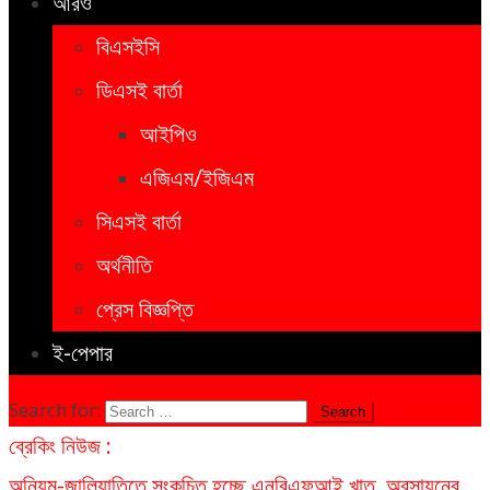
আরও
বিএসইসি
ডিএসই বার্তা
আইপিও
এজিএম/ইজিএম
সিএসই বার্তা
অর্থনীতি
প্রেস বিজ্ঞপ্তি
ই-পেপার
Search for:
ব্রেকিং নিউজ :
অনিয়ম-জালিয়াতিতে সংকুচিত হচ্ছে এনবিএফআই খাত, অবসায়নের