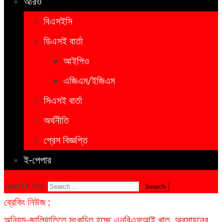
আরও
বিএসইসি
ডিএসই বার্তা
আইপিও
এজিএম/ইজিএম
সিএসই বার্তা
অর্থনীতি
প্রেস বিজ্ঞপ্তি
ই-পেপার
Search for:
ব্রেকিং নিউজ :
অনিয়ম-জালিয়াতিতে সংকুচিত হচ্ছে এনবিএফআই খাত, অবসায়নের