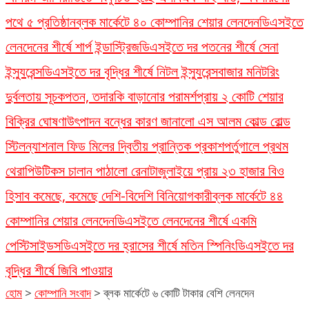
পথে ৫ প্রতিষ্ঠান
ব্লক মার্কেটে ৪০ কোম্পানির শেয়ার লেনদেন
ডিএসইতে
লেনদেনের শীর্ষে শার্প ইন্ডাস্ট্রিজ
ডিএসইতে দর পতনের শীর্ষে সেনা
ইন্স্যুরেন্স
ডিএসইতে দর বৃদ্ধির শীর্ষে নিটল ইন্স্যুরেন্স
বাজার মনিটরিং
দুর্বলতায় সূচকপতন, তদারকি বাড়ানোর পরামর্শ
প্রায় ২ কোটি শেয়ার
বিক্রির ঘোষণা
উৎপাদন বন্ধের কারণ জানালো এস আলম কোল্ড রোল্ড
স্টিল
ন্যাশনাল ফিড মিলের দ্বিতীয় প্রান্তিক প্রকাশ
পর্তুগালে প্রথম
থেরাপিউটিকস চালান পাঠালো রেনাটা
জুলাইয়ে প্রায় ২৩ হাজার বিও
হিসাব কমেছে, কমেছে দেশি-বিদেশি বিনিয়োগকারী
ব্লক মার্কেটে ৪৪
কোম্পানির শেয়ার লেনদেন
ডিএসইতে লেনদেনের শীর্ষে একমি
পেস্টিসাইডস
ডিএসইতে দর হ্রাসের শীর্ষে মতিন স্পিনিং
ডিএসইতে দর
বৃদ্ধির শীর্ষে জিবি পাওয়ার
হোম
>
কোম্পানি সংবাদ
>
ব্লক মার্কেটে ৬ কোটি টাকার বেশি লেনদেন