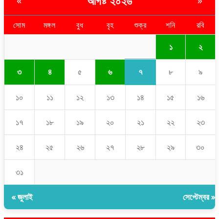
আগষ্ট ২০২৬
«
»
সোম
মঙ্গল
বুধ
বৃহ
শুক্র
শনি
রবি
১
২
৭
৩
৪
৫
৬
৮
৯
১০
১১
১২
১৩
১৪
১৫
১৬
১৭
১৮
১৯
২০
২১
২২
২৩
২৪
২৫
২৬
২৭
২৮
২৯
৩০
৩১
« জুলাই
সেপ্টেম্বর »