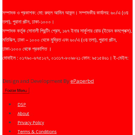
সম্পাদক ও প্রকাশক: মো: রুহুল আমিন আকন্দ। সম্পাদকীয় কার্যালয়: ৬০/এ (৩য়
তলা), পুরানা পল্টন, ঢাকা-১০০০।
সম্পাদক কর্তৃক সোনালী প্রিন্টিং প্রেস, ১৬৭ ইনার সার্কুলার রোড (ইডেন কমপ্লেক্স),
মতিঝিল, ঢাকা – ১০০০ থেকে মুদ্রিত এবং ৬০/এ (৩য় তলা), পুরানা পল্টন,
ঢাকা-১০০০ থেকে প্রকাশিত ।
মোবাইল : ০১৭৯০-৬৭৫১২৭, ০১৩১৭-৮০৯৮২১ ফোন: ৯৫১৫৪৬১। ই-মেইল:
dailysharebazarprotidin@gmail.com
Design and Development By
ePaperbd
Footer Menu
DSP
About
Privacy Policy
Terms & Conditions