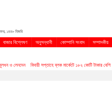
in
ফর, ১৪৪৮ হিজরি
বাজার বিশ্লেষণ
অনুসন্ধানী
কোম্পানি সংবাদ
সম্পাদকীয়
মূলধন ও লেনদেন
বিদায়ী সপ্তাহে ব্লক মার্কেটে ১৮২ কোটি টাকার বেশি