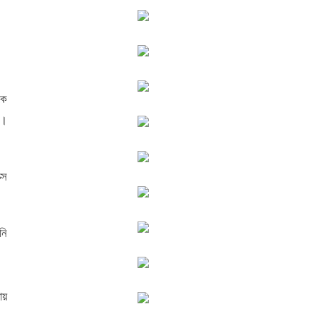
কে
ে।
্স
নি
ায়