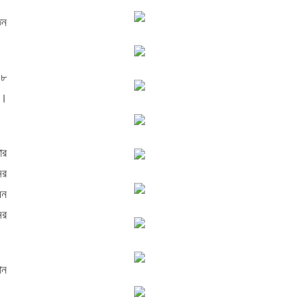
তন
 ৮
া।
ার
ের
মন
ের
ান