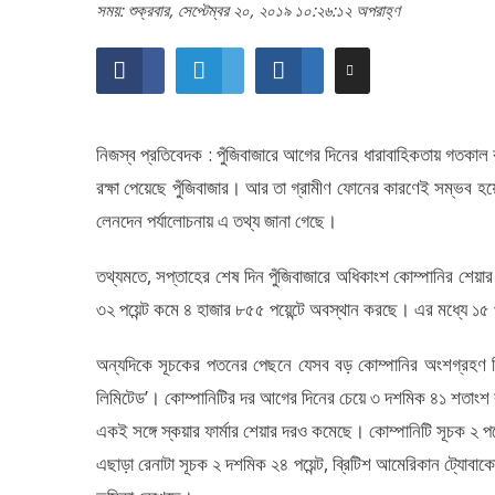
সময়: শুক্রবার, সেপ্টেম্বর ২০, ২০১৯ ১০:২৬:১২ অপরাহ্ণ
নিজস্ব প্রতিবেদক : পুঁজিবাজারে আগের দিনের ধারাবাহিকতায় গতক
রক্ষা পেয়েছে পুঁজিবাজার। আর তা গ্রামীণ ফোনের কারণেই সম্ভব হ
লেনদেন পর্যালোচনায় এ তথ্য জানা গেছে।
তথ্যমতে, সপ্তাহের শেষ দিন পুঁজিবাজারে অধিকাংশ কোম্পানির শে
৩২ পয়েন্ট কমে ৪ হাজার ৮৫৫ পয়েন্টে অবস্থান করছে। এর মধ্যে ১৫
অন্যদিকে সূচকের পতনের পেছনে যেসব বড় কোম্পানির অংশগ্রহণ ছিল
লিমিটেড’। কোম্পানিটির দর আগের দিনের চেয়ে ৩ দশমিক ৪১ শতাংশ
একই সঙ্গে স্কয়ার ফার্মার শেয়ার দরও কমেছে। কোম্পানিটি সূচক ২ প
এছাড়া রেনাটা সূচক ২ দশমিক ২৪ পয়েন্ট, ব্রিটিশ আমেরিকান ট্যোবাক