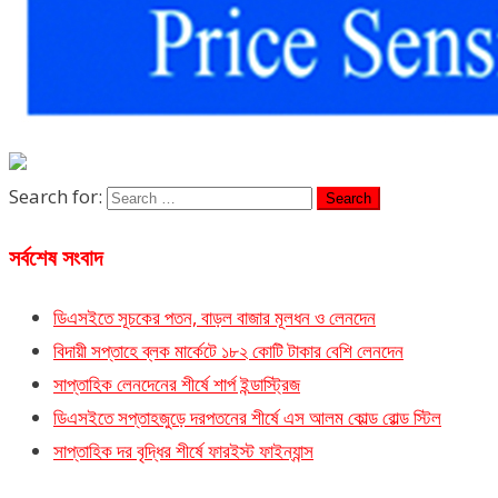
Search for:
সর্বশেষ সংবাদ
ডিএসইতে সূচকের পতন, বাড়ল বাজার মূলধন ও লেনদেন
বিদায়ী সপ্তাহে ব্লক মার্কেটে ১৮২ কোটি টাকার বেশি লেনদেন
সাপ্তাহিক লেনদেনের শীর্ষে শার্প ইন্ডাস্ট্রিজ
ডিএসইতে সপ্তাহজুড়ে দরপতনের শীর্ষে এস আলম কোল্ড রোল্ড স্টিল
সাপ্তাহিক দর বৃদ্ধির শীর্ষে ফারইস্ট ফাইন্যান্স