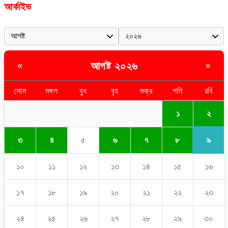
আর্কাইভ
আগষ্ট ২০২৬
«
»
সোম
মঙ্গল
বুধ
বৃহ
শুক্র
শনি
রবি
২
১
৯
৩
৪
৫
৬
৭
৮
১০
১১
১২
১৩
১৪
১৫
১৬
১৭
১৮
১৯
২০
২১
২২
২৩
২৪
২৫
২৬
২৭
২৮
২৯
৩০