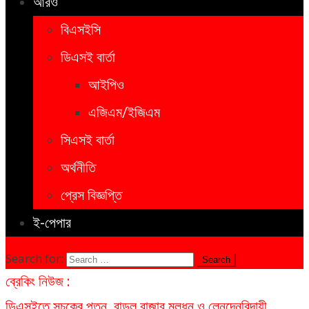
আরও
বিএসইসি
ডিএসই বার্তা
আইপিও
এজিএম/ইজিএম
সিএসই বার্তা
অর্থনীতি
প্রেস বিজ্ঞপ্তি
ই-পেপার
Search for:
ব্রেকিং নিউজ :
ডিএসইতে সূচকের পতন, বাড়ল বাজার মূলধন ও লেনদেন
বিদায়ী