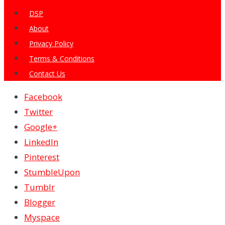
DSP
About
Privacy Policy
Terms & Conditions
Contact Us
Facebook
Twitter
Google+
LinkedIn
Pinterest
StumbleUpon
Tumblr
Blogger
Myspace