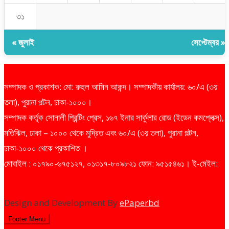
৩১
« জুলাই
সেপ্টেম্বর »
সম্পাদক ও প্রকাশক: মো: রুহুল আমিন আকন্দ। সম্পাদকীয় কার্যালয়: ৬০/এ (৩য়
তলা), পুরানা পল্টন, ঢাকা-১০০০।
সম্পাদক কর্তৃক সোনালী প্রিন্টিং প্রেস, ১৬৭ ইনার সার্কুলার রোড (ইডেন কমপ্লেক্স),
মতিঝিল, ঢাকা – ১০০০ থেকে মুদ্রিত এবং ৬০/এ (৩য় তলা), পুরানা পল্টন,
ঢাকা-১০০০ থেকে প্রকাশিত ।
মোবাইল : ০১৭৯০-৬৭৫১২৭, ০১৩১৭-৮০৯৮২১ ফোন: ৯৫১৫৪৬১। ই-মেইল:
dailysharebazarprotidin@gmail.com
Design and Development By
ePaperbd
Footer Menu