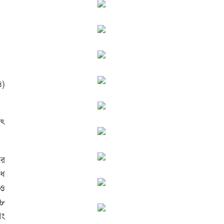
ও)
াৎ
ের
িধ
 ও
০৮
বং