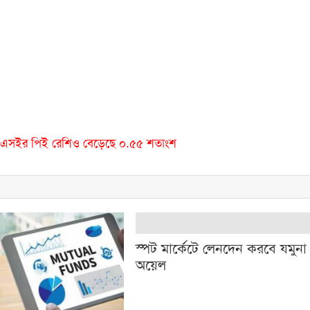
ডিএসইর পিই রেশিও বেড়েছে ০.৫৫ শতাংশ
স্পট মার্কেটে লেনদেন করবে যমুনা
অয়েল