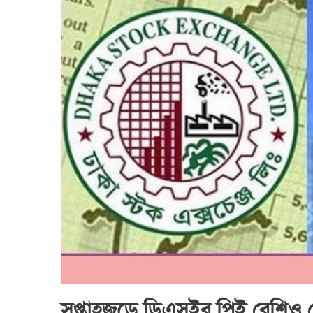
সপ্তাহজুড়ে ডিএসইর পিই রেশিও