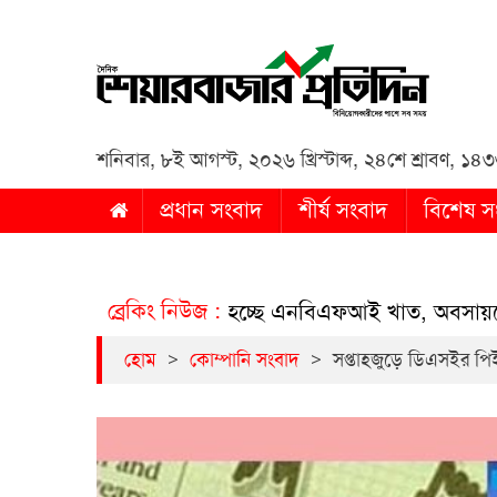
Daily Share Bazar Protid
Daily ShareBazar Protidin
শনিবার
,
৮ই আগস্ট, ২০২৬ খ্রিস্টাব্দ
,
২৪শে শ্রাবণ, ১৪৩৩ 
প্রধান সংবাদ
শীর্ষ সংবাদ
বিশেষ স
ব্রেকিং নিউজ :
ালিয়াতিতে সংকুচিত হচ্ছে এনবিএফআই খাত, অবসায়নের পথে ৫
>
>
হোম
কোম্পানি সংবাদ
সপ্তাহজুড়ে ডিএসইর প