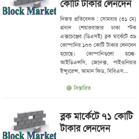
কোটি টাকার লেনদেন
নিজস্ব প্রতিবেদক : সোমবার (৩১ মে)
প্রধান শেয়ারবাজার ঢাকা স্টক
এক্সচেঞ্জের (ডিএসই) ব্লক মার্কেটে ৩৯
কোম্পানির ১০০ কোটি টাকার লেনদেন
হয়েছে। কোম্পানিগুলো হচ্ছে-
আইডিএলসি, জেনেক্স, পাইওনিয়ার
ইন্স্যুরেন্স, আমান ফিড, বিবিএস...
বিস্তারিত
ব্লক মার্কেটে ৭১ কোটি
টাকার লেনদেন