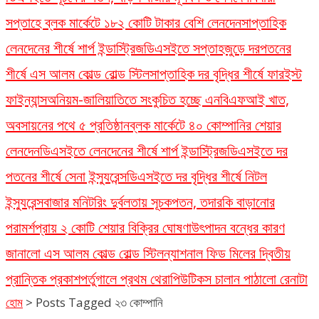
সপ্তাহে ব্লক মার্কেটে ১৮২ কোটি টাকার বেশি লেনদেন
সাপ্তাহিক
লেনদেনের শীর্ষে শার্প ইন্ডাস্ট্রিজ
ডিএসইতে সপ্তাহজুড়ে দরপতনের
শীর্ষে এস আলম কোল্ড রোল্ড স্টিল
সাপ্তাহিক দর বৃদ্ধির শীর্ষে ফারইস্ট
ফাইন্যান্স
অনিয়ম-জালিয়াতিতে সংকুচিত হচ্ছে এনবিএফআই খাত,
অবসায়নের পথে ৫ প্রতিষ্ঠান
ব্লক মার্কেটে ৪০ কোম্পানির শেয়ার
লেনদেন
ডিএসইতে লেনদেনের শীর্ষে শার্প ইন্ডাস্ট্রিজ
ডিএসইতে দর
পতনের শীর্ষে সেনা ইন্স্যুরেন্স
ডিএসইতে দর বৃদ্ধির শীর্ষে নিটল
ইন্স্যুরেন্স
বাজার মনিটরিং দুর্বলতায় সূচকপতন, তদারকি বাড়ানোর
পরামর্শ
প্রায় ২ কোটি শেয়ার বিক্রির ঘোষণা
উৎপাদন বন্ধের কারণ
জানালো এস আলম কোল্ড রোল্ড স্টিল
ন্যাশনাল ফিড মিলের দ্বিতীয়
প্রান্তিক প্রকাশ
পর্তুগালে প্রথম থেরাপিউটিকস চালান পাঠালো রেনাটা
হোম
>
Posts Tagged ২৩ কোম্পানি