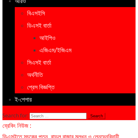
আরও
বিএসইসি
ডিএসই বার্তা
আইপিও
এজিএম/ইজিএম
সিএসই বার্তা
অর্থনীতি
প্রেস বিজ্ঞপ্তি
ই-পেপার
Search for:
ব্রেকিং নিউজ :
ডিএসইতে সূচকের পতন, বাড়ল বাজার মূলধন ও লেনদেন
বিদায়ী