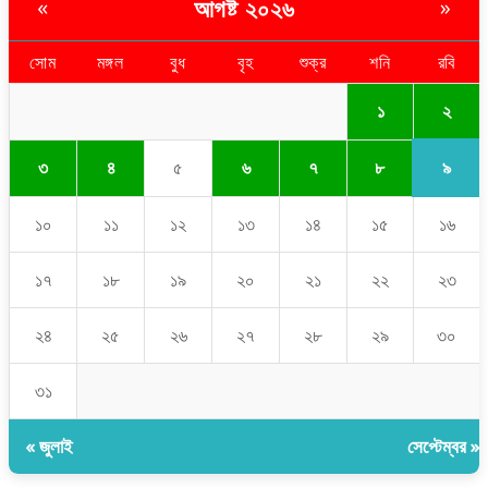
আগষ্ট ২০২৬
«
»
সোম
মঙ্গল
বুধ
বৃহ
শুক্র
শনি
রবি
২
১
৯
৩
৪
৫
৬
৭
৮
১০
১১
১২
১৩
১৪
১৫
১৬
১৭
১৮
১৯
২০
২১
২২
২৩
২৪
২৫
২৬
২৭
২৮
২৯
৩০
৩১
« জুলাই
সেপ্টেম্বর »