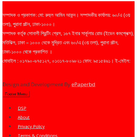
সম্পাদক ও প্রকাশক: মো: রুহুল আমিন আকন্দ। সম্পাদকীয় কার্যালয়: ৬০/এ (৩য়
তলা), পুরানা পল্টন, ঢাকা-১০০০।
সম্পাদক কর্তৃক সোনালী প্রিন্টিং প্রেস, ১৬৭ ইনার সার্কুলার রোড (ইডেন কমপ্লেক্স),
মতিঝিল, ঢাকা – ১০০০ থেকে মুদ্রিত এবং ৬০/এ (৩য় তলা), পুরানা পল্টন,
ঢাকা-১০০০ থেকে প্রকাশিত ।
মোবাইল : ০১৭৯০-৬৭৫১২৭, ০১৩১৭-৮০৯৮২১ ফোন: ৯৫১৫৪৬১। ই-মেইল:
dailysharebazarprotidin@gmail.com
Design and Development By
ePaperbd
Footer Menu
DSP
About
Privacy Policy
Terms & Conditions