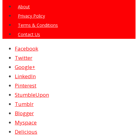
About
Privacy Policy
Terms & Conditions
Contact Us
Facebook
Twitter
Google+
LinkedIn
Pinterest
StumbleUpon
Tumblr
Blogger
Myspace
Delicious