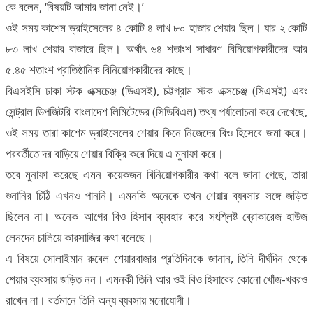
কে বলেন, ‘বিষয়টি আমার জানা নেই।’
ওই সময় কাশেম ড্রাইসেলের ৪ কোটি ৪ লাখ ৮০ হাজার শেয়ার ছিল। যার ২ কোটি
৮৩ লাখ শেয়ার বাজারে ছিল। অর্থাৎ ৬৪ শতাংশ সাধারণ বিনিয়োগকারীদের আর
৫.৪৫ শতাংশ প্রাতিষ্ঠানিক বিনিয়োগকারীদের কাছে।
বিএসইসি ঢাকা স্টক এক্সচেঞ্জ (ডিএসই), চট্টগ্রাম স্টক এক্সচেঞ্জ (সিএসই) এবং
সেন্ট্রাল ডিপজিটরি বাংলাদেশ লিমিটেডের (সিডিবিএল) তথ্য পর্যালোচনা করে দেখেছে,
ওই সময় তারা কাশেম ড্রাইসেলের শেয়ার কিনে নিজেদের বিও হিসেবে জমা করে।
পরবর্তীতে দর বাড়িয়ে শেয়ার বিক্রি করে দিয়ে এ মুনাফা করে।
তবে মুনাফা করেছে এমন কয়েকজন বিনিয়োগকারীর কথা বলে জানা গেছে, তারা
শুনানির চিঠি এখনও পাননি। এমনকি অনেকে তখন শেয়ার ব্যবসার সঙ্গে জড়িত
ছিলেন না। অনেক আগের বিও হিসাব ব্যবহার করে সংশ্লিষ্ট ব্রোকারেজ হাউজ
লেনদেন চালিয়ে কারসাজির কথা বলেছে।
এ বিষয়ে সোলাইমান রুবেল শেয়ারবাজার প্রতিদিনকে জানান, তিনি দীর্ঘদিন থেকে
শেয়ার ব্যবসায় জড়িত নন। এমনকী তিনি আর ওই বিও হিসাবের কোনো খোঁজ-খবরও
রাখেন না। বর্তমানে তিনি অন্য ব্যবসায় মনোযোগী।