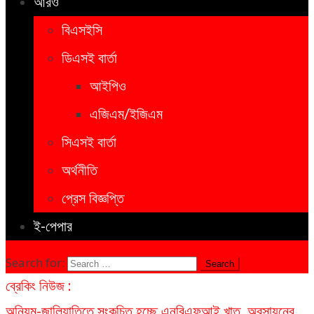
আরও
বিএসইসি
ডিএসই বার্তা
আইপিও
এজিএম/ইজিএম
সিএসই বার্তা
অর্থনীতি
প্রেস বিজ্ঞপ্তি
ই-পেপার
Search for:
ব্রেকিং নিউজ :
অনিয়ম-জালিয়াতিতে সংকুচিত হচ্ছে এনবিএফআই খাত, অবসায়নের