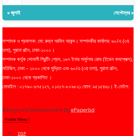
« জুলাই
সেপ্টেম্বর »
সম্পাদক ও প্রকাশক: মো: রুহুল আমিন আকন্দ। সম্পাদকীয় কার্যালয়: ৬০/এ (৩য়
তলা), পুরানা পল্টন, ঢাকা-১০০০।
সম্পাদক কর্তৃক সোনালী প্রিন্টিং প্রেস, ১৬৭ ইনার সার্কুলার রোড (ইডেন কমপ্লেক্স),
মতিঝিল, ঢাকা – ১০০০ থেকে মুদ্রিত এবং ৬০/এ (৩য় তলা), পুরানা পল্টন,
ঢাকা-১০০০ থেকে প্রকাশিত ।
মোবাইল : ০১৭৯০-৬৭৫১২৭, ০১৩১৭-৮০৯৮২১ ফোন: ৯৫১৫৪৬১। ই-মেইল:
dailysharebazarprotidin@gmail.com
Design and Development By
ePaperbd
Footer Menu
DSP