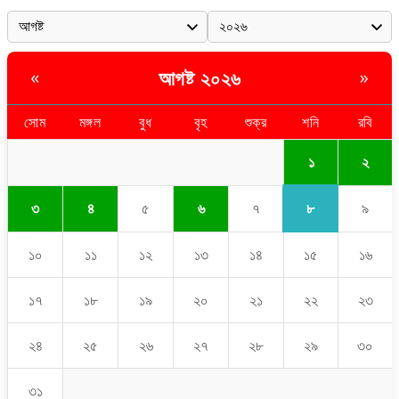
আগষ্ট ২০২৬
«
»
সোম
মঙ্গল
বুধ
বৃহ
শুক্র
শনি
রবি
১
২
৮
৩
৪
৫
৬
৭
৯
১০
১১
১২
১৩
১৪
১৫
১৬
১৭
১৮
১৯
২০
২১
২২
২৩
২৪
২৫
২৬
২৭
২৮
২৯
৩০
৩১