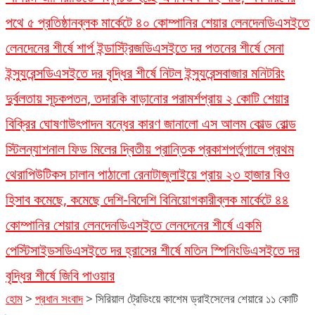
পথে ৫ প্রতিষ্ঠান
ব্লক মার্কেটে ৪০ কোম্পানির শেয়ার লেনদেন
ডিএসইতে
লেনদেনের শীর্ষে শার্প ইন্ডাস্ট্রিজ
ডিএসইতে দর পতনের শীর্ষে সেনা
ইন্স্যুরেন্স
ডিএসইতে দর বৃদ্ধির শীর্ষে নিটল ইন্স্যুরেন্স
বাজার মনিটরিং
দুর্বলতায় সূচকপতন, তদারকি বাড়ানোর পরামর্শ
প্রায় ২ কোটি শেয়ার
বিক্রির ঘোষণা
উৎপাদন বন্ধের কারণ জানালো এস আলম কোল্ড রোল্ড
স্টিল
ন্যাশনাল ফিড মিলের দ্বিতীয় প্রান্তিক প্রকাশ
পর্তুগালে প্রথম
থেরাপিউটিকস চালান পাঠালো রেনাটা
জুলাইয়ে প্রায় ২৩ হাজার বিও
হিসাব কমেছে, কমেছে দেশি-বিদেশি বিনিয়োগকারী
ব্লক মার্কেটে ৪৪
কোম্পানির শেয়ার লেনদেন
ডিএসইতে লেনদেনের শীর্ষে একমি
পেস্টিসাইডস
ডিএসইতে দর হ্রাসের শীর্ষে মতিন স্পিনিং
ডিএসইতে দর
বৃদ্ধির শীর্ষে জিবি পাওয়ার
হোম
>
প্রধান সংবাদ
>
সিরিয়াল ট্রেডিংয়ে কাশেম ড্রাইসেলের শেয়ারে ১১ কোটি