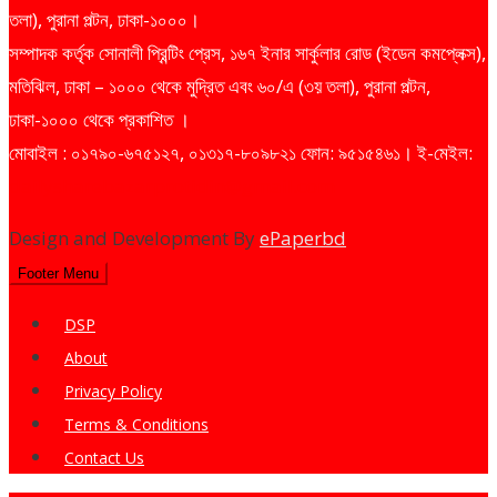
তলা), পুরানা পল্টন, ঢাকা-১০০০।
সম্পাদক কর্তৃক সোনালী প্রিন্টিং প্রেস, ১৬৭ ইনার সার্কুলার রোড (ইডেন কমপ্লেক্স),
মতিঝিল, ঢাকা – ১০০০ থেকে মুদ্রিত এবং ৬০/এ (৩য় তলা), পুরানা পল্টন,
ঢাকা-১০০০ থেকে প্রকাশিত ।
মোবাইল : ০১৭৯০-৬৭৫১২৭, ০১৩১৭-৮০৯৮২১ ফোন: ৯৫১৫৪৬১। ই-মেইল:
dailysharebazarprotidin@gmail.com
Design and Development By
ePaperbd
Footer Menu
DSP
About
Privacy Policy
Terms & Conditions
Contact Us