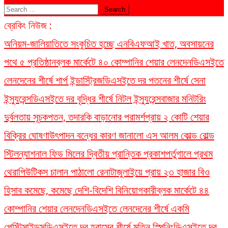
Search
for:
ব্রেকিং নিউজ :
অনিয়ম-জালিয়াতিতে সংকুচিত হচ্ছে এনবিএফআই খাত, অবসায়নের
পথে ৫ প্রতিষ্ঠান
ব্লক মার্কেটে ৪০ কোম্পানির শেয়ার লেনদেন
ডিএসইতে
লেনদেনের শীর্ষে শার্প ইন্ডাস্ট্রিজ
ডিএসইতে দর পতনের শীর্ষে সেনা
ইন্স্যুরেন্স
ডিএসইতে দর বৃদ্ধির শীর্ষে নিটল ইন্স্যুরেন্স
বাজার মনিটরিং
দুর্বলতায় সূচকপতন, তদারকি বাড়ানোর পরামর্শ
প্রায় ২ কোটি শেয়ার
বিক্রির ঘোষণা
উৎপাদন বন্ধের কারণ জানালো এস আলম কোল্ড রোল্ড
স্টিল
ন্যাশনাল ফিড মিলের দ্বিতীয় প্রান্তিক প্রকাশ
পর্তুগালে প্রথম
থেরাপিউটিকস চালান পাঠালো রেনাটা
জুলাইয়ে প্রায় ২৩ হাজার বিও
হিসাব কমেছে, কমেছে দেশি-বিদেশি বিনিয়োগকারী
ব্লক মার্কেটে ৪৪
কোম্পানির শেয়ার লেনদেন
ডিএসইতে লেনদেনের শীর্ষে একমি
পেস্টিসাইডস
ডিএসইতে দর হ্রাসের শীর্ষে মতিন স্পিনিং
ডিএসইতে দর