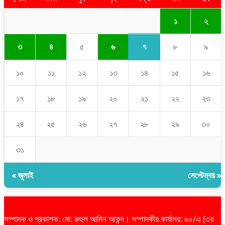
১
২
৭
৩
৪
৫
৬
৮
৯
১০
১১
১২
১৩
১৪
১৫
১৬
১৭
১৮
১৯
২০
২১
২২
২৩
২৪
২৫
২৬
২৭
২৮
২৯
৩০
৩১
« জুলাই
সেপ্টেম্বর »
সম্পাদক ও প্রকাশক: মো: রুহুল আমিন আকন্দ। সম্পাদকীয় কার্যালয়: ৬০/এ (৩য়