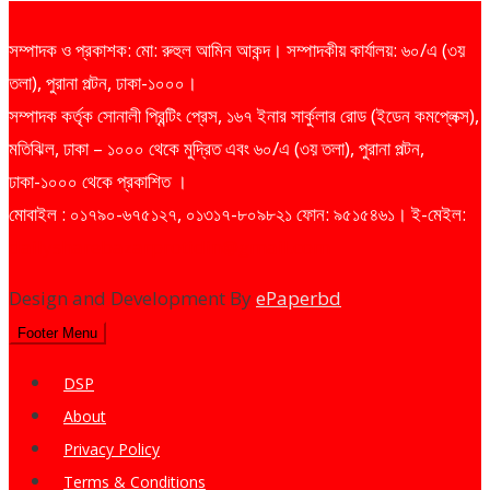
সম্পাদক ও প্রকাশক: মো: রুহুল আমিন আকন্দ। সম্পাদকীয় কার্যালয়: ৬০/এ (৩য়
তলা), পুরানা পল্টন, ঢাকা-১০০০।
সম্পাদক কর্তৃক সোনালী প্রিন্টিং প্রেস, ১৬৭ ইনার সার্কুলার রোড (ইডেন কমপ্লেক্স),
মতিঝিল, ঢাকা – ১০০০ থেকে মুদ্রিত এবং ৬০/এ (৩য় তলা), পুরানা পল্টন,
ঢাকা-১০০০ থেকে প্রকাশিত ।
মোবাইল : ০১৭৯০-৬৭৫১২৭, ০১৩১৭-৮০৯৮২১ ফোন: ৯৫১৫৪৬১। ই-মেইল:
dailysharebazarprotidin@gmail.com
Design and Development By
ePaperbd
Footer Menu
DSP
About
Privacy Policy
Terms & Conditions