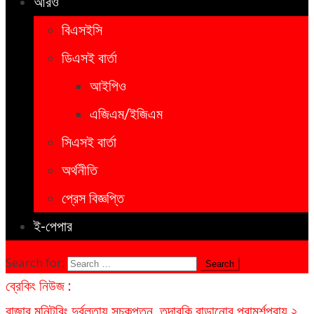
আরও
বিএসইসি
ডিএসই বার্তা
আইপিও
এজিএম/ইজিএম
সিএসই বার্তা
অর্থনীতি
প্রেস বিজ্ঞপ্তি
ই-পেপার
Search for:
ব্রেকিং নিউজ :
বাজার মনিটরিং দুর্বলতায় সূচকপতন, তদারকি বাড়ানোর পরামর্শ
প্রায় ২