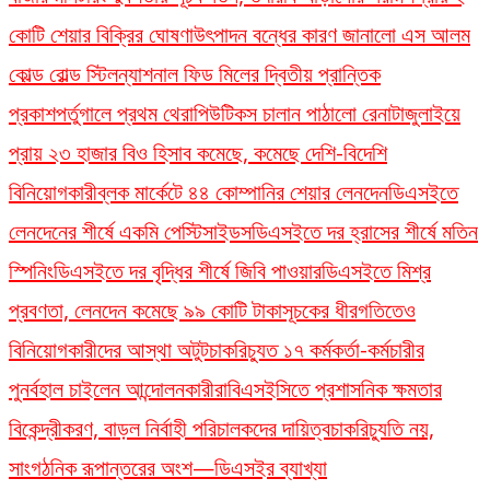
কোটি শেয়ার বিক্রির ঘোষণা
উৎপাদন বন্ধের কারণ জানালো এস আলম
কোল্ড রোল্ড স্টিল
ন্যাশনাল ফিড মিলের দ্বিতীয় প্রান্তিক
প্রকাশ
পর্তুগালে প্রথম থেরাপিউটিকস চালান পাঠালো রেনাটা
জুলাইয়ে
প্রায় ২৩ হাজার বিও হিসাব কমেছে, কমেছে দেশি-বিদেশি
বিনিয়োগকারী
ব্লক মার্কেটে ৪৪ কোম্পানির শেয়ার লেনদেন
ডিএসইতে
লেনদেনের শীর্ষে একমি পেস্টিসাইডস
ডিএসইতে দর হ্রাসের শীর্ষে মতিন
স্পিনিং
ডিএসইতে দর বৃদ্ধির শীর্ষে জিবি পাওয়ার
ডিএসইতে মিশ্র
প্রবণতা, লেনদেন কমেছে ৯৯ কোটি টাকা
সূচকের ধীরগতিতেও
বিনিয়োগকারীদের আস্থা অটুট
চাকরিচ্যুত ১৭ কর্মকর্তা-কর্মচারীর
পুনর্বহাল চাইলেন আন্দোলনকারীরা
বিএসইসিতে প্রশাসনিক ক্ষমতার
বিকেন্দ্রীকরণ, বাড়ল নির্বাহী পরিচালকদের দায়িত্ব
চাকরিচ্যুতি নয়,
সাংগঠনিক রূপান্তরের অংশ—ডিএসইর ব্যাখ্যা