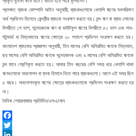
প্রকৃত মুনাফা কমে যাবে। ঘাটতি হতে পারে মূলধনেও।
প্রসঙ্গত: ব্যাংক কোম্পানি আইন অনুযায়ী, ব্যাংকগুলোকে খেলাপি ঋণের সমপরিমাণ
অর্থ প্রভিশন হিসেবে কেন্দ্রীয় ব্যাংকে সংরক্ষণ করতে হয়। মন্দ ঋণ বা ব্যাড লোনের
বিপরীতে ১শ ভাগ, সন্দেহজনক ঋণ বা ডাউটফুল ঋণের বিপরীতে ৫০ ভাগ এবং সাব-
স্টান্ডার্ড বা নিম্নমানের ঋণের ক্ষেত্রে ২০ শতাংশ প্রভিশন সংরক্ষণ করতে হয়।
বাংলাদেশ ব্যাংকের প্রজ্ঞাপন অনুযায়ী, তিন মাসের বেশি অনিয়মিত ঋণকে নিম্নমান,
ছয় মাসের বেশি অনিয়মিত ঋণকে সন্দেহজনক এবং ৯ মাসের বেশি অনিয়মিত ঋণকে
মন্দ মানে শ্রেণিকৃত করতে হয়। আবার তিন বছরের বেশি সময় ধরে খেলাপি থাকা
ঋণগুলোকে অবলোপন বা ব্লক হিসাবে নিতে পারে ব্যাংকগুলো। আগে এই সময় ছিল
৫ বছর। অবলোপনকৃত ঋণের ক্ষেত্রে ব্যাংকগুলোকে প্রভিশন সংরক্ষণ করতে হয়
না।
দৈনিক শেয়ারবাজার প্রতিদিন/এসএ/খান
Facebook
Twitter