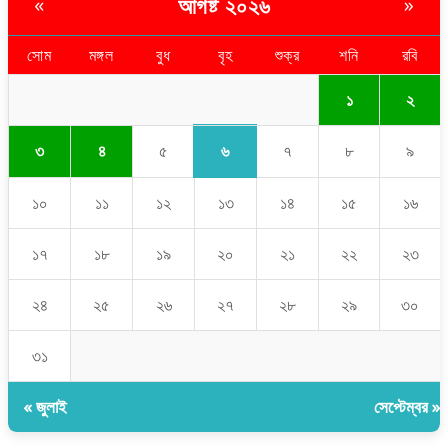
আগষ্ট ২০২৬
«
»
সোম
মঙ্গল
বুধ
বৃহ
শুক্র
শনি
রবি
১
২
৬
৩
৪
৫
৭
৮
৯
১০
১১
১২
১৩
১৪
১৫
১৬
১৭
১৮
১৯
২০
২১
২২
২৩
২৪
২৫
২৬
২৭
২৮
২৯
৩০
৩১
« জুলাই
সেপ্টেম্বর »