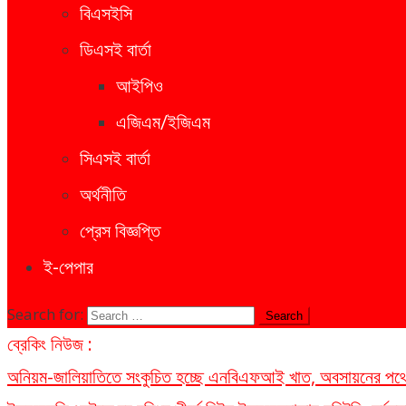
বিএসইসি
ডিএসই বার্তা
আইপিও
এজিএম/ইজিএম
সিএসই বার্তা
অর্থনীতি
প্রেস বিজ্ঞপ্তি
ই-পেপার
Search for:
ব্রেকিং নিউজ :
অনিয়ম-জালিয়াতিতে সংকুচিত হচ্ছে এনবিএফআই খাত, অবসায়নের পথে ৫