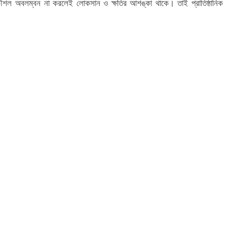
কৌশল অবলম্বন না করলেই লোকসান ও ক্ষতির আশঙ্কা থাকে। তাই প্রাতিষ্ঠানিক