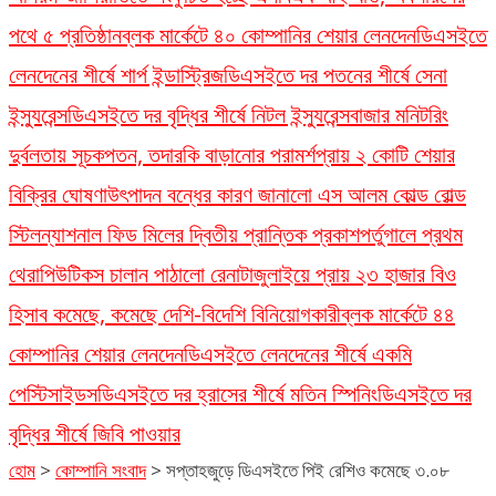
পথে ৫ প্রতিষ্ঠান
ব্লক মার্কেটে ৪০ কোম্পানির শেয়ার লেনদেন
ডিএসইতে
লেনদেনের শীর্ষে শার্প ইন্ডাস্ট্রিজ
ডিএসইতে দর পতনের শীর্ষে সেনা
ইন্স্যুরেন্স
ডিএসইতে দর বৃদ্ধির শীর্ষে নিটল ইন্স্যুরেন্স
বাজার মনিটরিং
দুর্বলতায় সূচকপতন, তদারকি বাড়ানোর পরামর্শ
প্রায় ২ কোটি শেয়ার
বিক্রির ঘোষণা
উৎপাদন বন্ধের কারণ জানালো এস আলম কোল্ড রোল্ড
স্টিল
ন্যাশনাল ফিড মিলের দ্বিতীয় প্রান্তিক প্রকাশ
পর্তুগালে প্রথম
থেরাপিউটিকস চালান পাঠালো রেনাটা
জুলাইয়ে প্রায় ২৩ হাজার বিও
হিসাব কমেছে, কমেছে দেশি-বিদেশি বিনিয়োগকারী
ব্লক মার্কেটে ৪৪
কোম্পানির শেয়ার লেনদেন
ডিএসইতে লেনদেনের শীর্ষে একমি
পেস্টিসাইডস
ডিএসইতে দর হ্রাসের শীর্ষে মতিন স্পিনিং
ডিএসইতে দর
বৃদ্ধির শীর্ষে জিবি পাওয়ার
হোম
>
কোম্পানি সংবাদ
>
সপ্তাহজুড়ে ডিএসইতে পিই রেশিও কমেছে ৩.০৮