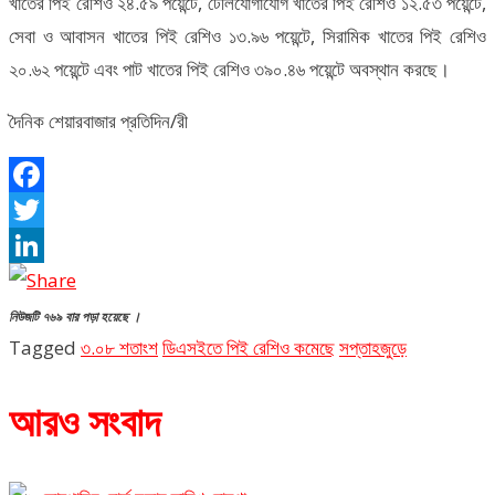
খাতের পিই রেশিও ২৪.৫৯ পয়েন্টে, টেলিযোগাযোগ খাতের পিই রেশিও ১২.৫৩ পয়েন্টে,
সেবা ও আবাসন খাতের পিই রেশিও ১৩.৯৬ পয়েন্টে, সিরামিক খাতের পিই রেশিও
২০.৬২ পয়েন্টে এবং পাট খাতের পিই রেশিও ৩৯০.৪৬ পয়েন্টে অবস্থান করছে।
দৈনিক শেয়ারবাজার প্রতিদিন/রী
Facebook
Twitter
LinkedIn
নিউজটি ৭৬৯ বার পড়া হয়েছে ।
Tagged
৩.০৮ শতাংশ
ডিএসইতে পিই রেশিও কমেছে
সপ্তাহজুড়ে
আরও সংবাদ