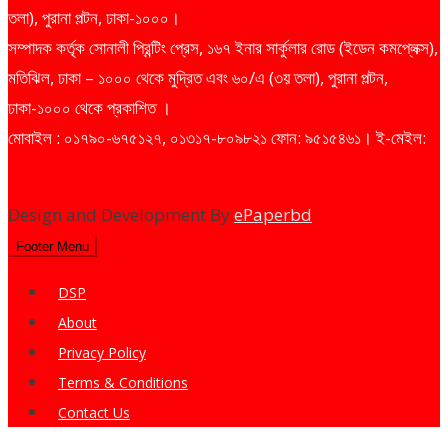
তলা), পুরানা পল্টন, ঢাকা-১০০০।
সম্পাদক কর্তৃক সোনালী প্রিন্টিং প্রেস, ১৬৭ ইনার সার্কুলার রোড (ইডেন কমপ্লেক্স),
মতিঝিল, ঢাকা – ১০০০ থেকে মুদ্রিত এবং ৬০/এ (৩য় তলা), পুরানা পল্টন,
ঢাকা-১০০০ থেকে প্রকাশিত ।
মোবাইল : ০১৭৯০-৬৭৫১২৭, ০১৩১৭-৮০৯৮২১ ফোন: ৯৫১৫৪৬১। ই-মেইল:
dailysharebazarprotidin@gmail.com
Design and Development By
ePaperbd
Footer Menu
DSP
About
Privacy Policy
Terms & Conditions
Contact Us