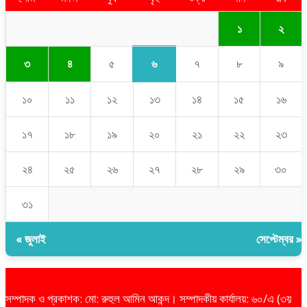
১
২
৬
৩
৪
৫
৭
৮
৯
১০
১১
১২
১৩
১৪
১৫
১৬
১৭
১৮
১৯
২০
২১
২২
২৩
২৪
২৫
২৬
২৭
২৮
২৯
৩০
৩১
« জুলাই
সেপ্টেম্বর »
সম্পাদক ও প্রকাশক: মো: রুহুল আমিন আকন্দ। সম্পাদকীয় কার্যালয়: ৬০/এ (৩য়