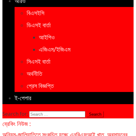
আরও
বিএসইসি
ডিএসই বার্তা
আইপিও
এজিএম/ইজিএম
সিএসই বার্তা
অর্থনীতি
প্রেস বিজ্ঞপ্তি
ই-পেপার
Search for:
ব্রেকিং নিউজ :
অনিয়ম-জালিয়াতিতে সংকুচিত হচ্ছে এনবিএফআই খাত, অবসায়নের