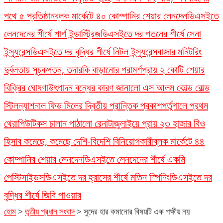
পথে ৫ প্রতিষ্ঠান
ব্লক মার্কেটে ৪০ কোম্পানির শেয়ার লেনদেন
ডিএসইতে
লেনদেনের শীর্ষে শার্প ইন্ডাস্ট্রিজ
ডিএসইতে দর পতনের শীর্ষে সেনা
ইন্স্যুরেন্স
ডিএসইতে দর বৃদ্ধির শীর্ষে নিটল ইন্স্যুরেন্স
বাজার মনিটরিং
দুর্বলতায় সূচকপতন, তদারকি বাড়ানোর পরামর্শ
প্রায় ২ কোটি শেয়ার
বিক্রির ঘোষণা
উৎপাদন বন্ধের কারণ জানালো এস আলম কোল্ড রোল্ড
স্টিল
ন্যাশনাল ফিড মিলের দ্বিতীয় প্রান্তিক প্রকাশ
পর্তুগালে প্রথম
থেরাপিউটিকস চালান পাঠালো রেনাটা
জুলাইয়ে প্রায় ২৩ হাজার বিও
হিসাব কমেছে, কমেছে দেশি-বিদেশি বিনিয়োগকারী
ব্লক মার্কেটে ৪৪
কোম্পানির শেয়ার লেনদেন
ডিএসইতে লেনদেনের শীর্ষে একমি
পেস্টিসাইডস
ডিএসইতে দর হ্রাসের শীর্ষে মতিন স্পিনিং
ডিএসইতে দর
বৃদ্ধির শীর্ষে জিবি পাওয়ার
হোম
>
তৃতীয় প্রধান সংবাদ
>
সুদের হার কমানোর বিষয়টি এক পক্ষীয় নয়