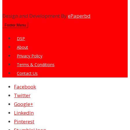
dailysharebazarprotidin@gmail.com
Design and Development By
ePaperbd
Footer Menu
DSP
About
Privacy Policy
Terms & Conditions
Contact Us
Facebook
Twitter
Google+
LinkedIn
Pinterest