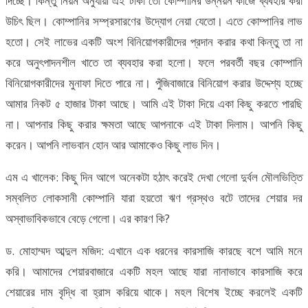
দিচ্ছে। কিন্তু নিয়ম অনুযায়ী এই টাকা তো কোম্পানির উন্নয়ন কাজে ব্যবহার করা
উচিৎ ছিল। কোম্পানির সম্প্রসারণের উদ্যোগ নেয়া যেতো। এতে কোম্পানির লাভ
হতো। সেই লাভের একটি অংশ বিনিয়োগকারীদের প্রদান করার কথা কিন্তু তা না
করে অনুৎপাদনশীল খাতে তা ব্যবহার করা হলো। ফলে পরবর্তী বছর কোম্পানি
বিনিয়োগকারীদের মুনাফা দিতে পারে না। পুঁজিবাজারে বিনিয়োগ করার উদ্দেশ্য হচ্ছে
আমার নিকট ৫ হাজার টাকা আছে। আমি এই টাকা দিয়ে একা কিছু করতে পারছি
না। আপনার কিছু করার ক্ষমতা আছে আপনাকে এই টাকা দিলাম। আপনি কিছু
করেন। আপনি লাভবান হোন আর আমাকেও কিছু লাভ দিন।
এম এ খালেক: কিছু দিন আগে অনেকটা হঠাৎ করেই দেখা গেলো দুর্বল মৌলভিত্তি
সম্বলিত লোকসানী কোম্পানি যারা হয়তো ঋণ গ্রস্থও বটে তাদের শেয়ার দর
অস্বাভাবিকভাবে বেড়ে গেলো। এর কারণ কি?
ড. মোহাম্মদ আব্দুল মজিদ: এখানে এক ধরনের কারসাজি কারছে বশে আমি মনে
করি। আমাদের শেয়ারবাজারে একটি মহল আছে যারা নানাভাবে কারসাজি করে
শেয়ারের দাম বৃদ্ধি বা হ্রাস করিয়ে থাকে। মহল বিশেষ ইচ্ছে করলেই একটি