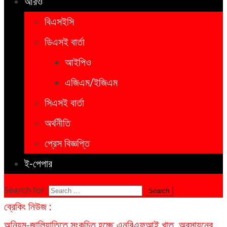
আরও
বিএসইসি
ডিএসই বার্তা
আইপিও
এজিএম/ইজিএম
সিএসই বার্তা
অর্থনীতি
প্রেস বিজ্ঞপ্তি
ই-পেপার
Search for:
ব্রেকিং নিউজ :
অনিয়ম-জালিয়াতিতে সংকুচিত হচ্ছে এনবিএফআই খাত, অবসায়নের