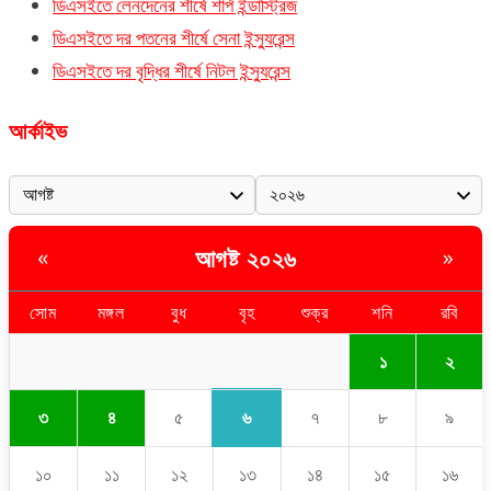
ডিএসইতে লেনদেনের শীর্ষে শার্প ইন্ডাস্ট্রিজ
ডিএসইতে দর পতনের শীর্ষে সেনা ইন্স্যুরেন্স
ডিএসইতে দর বৃদ্ধির শীর্ষে নিটল ইন্স্যুরেন্স
আর্কাইভ
আগষ্ট ২০২৬
«
»
সোম
মঙ্গল
বুধ
বৃহ
শুক্র
শনি
রবি
১
২
৬
৩
৪
৫
৭
৮
৯
১০
১১
১২
১৩
১৪
১৫
১৬