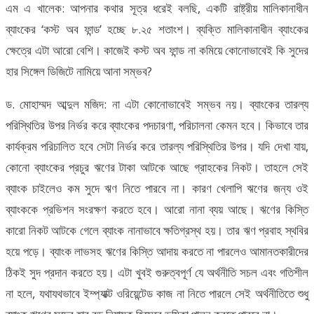
এম এ খালেক: আপনার কথার সূত্র ধরেই বলছি, একটি রাষ্ট্রীয় মালিকানাধীন
ব্যাংকের ‘কস্ট অব ফান্ড’ হচ্ছে ৮.২৫ শতাংশ। ব্যক্তি মালিকানাধীন ব্যাংকের
ক্ষেত্রে এটা আরো বেশি। কাজেই কস্ট অব ফান্ড না কমিয়ে কোনোভাবেই কি সুদের
হার সিঙ্গেল ডিজিটে নামিয়ে আনা সম্ভব?
ড. মোহাম্মদ আব্দুল মজিদ: না এটা কোনোভাবেই সম্ভব নয়। ব্যাংকের তারল্য
পরিস্থিতির উপর নির্ভর করে ব্যাংকের পদচারণা, পরিচালনা কেমন হবে। কিভাবে তার
কার্যক্রম পরিচালিত হবে সেটা নির্ভর করে তারল্য পরিস্থিতির উপর। যদি দেখা যায়,
কোনো ব্যাংকের প্রচুর ঋণের টাকা আটকে আছে গ্রাহকের নিকট। তাহলে সেই
ব্যাংক চাইলেও কম সুদে ঋণ নিতে পারবে না। কারণ খেলাপি ঋণের জন্য ওই
ব্যাংককে প্রভিশন সংরক্ষণ করতে হবে। আরো নানা ব্যয় আছে। ঋণের কিস্তি
কারো নিকট আটকে গেলে ব্যাংক নানাভাবে ক্ষতিগ্রস্থ হয়। তার ঋণ প্রবাহ স্থবির
হয়ে পড়ে। ব্যাংক লাভসহ ঋণের কিস্তি আদায় করতে না পারলেও আমানতকারীদের
ঠিকই সুদ প্রদান করতে হয়। এটা খুবই গুরুত্বপূর্ণ যে অর্থনীতি সচল এবং গতিশীল
না হলে, যথাযথভাবে ইম্প্যাক্ট ওরিয়েন্টেড কাজ না নিতে পারলে সেই অর্থনীতিতে শুধু