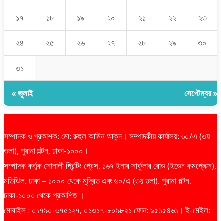
১৭
১৮
১৯
২০
২১
২২
২৩
২৪
২৫
২৬
২৭
২৮
২৯
৩০
৩১
« জুলাই
সেপ্টেম্বর »
সম্পাদক ও প্রকাশক: মো: রুহুল আমিন আকন্দ। সম্পাদকীয় কার্যালয়: ৬০/এ (৩য়
তলা), পুরানা পল্টন, ঢাকা-১০০০।
সম্পাদক কর্তৃক সোনালী প্রিন্টিং প্রেস, ১৬৭ ইনার সার্কুলার রোড (ইডেন কমপ্লেক্স),
মতিঝিল, ঢাকা – ১০০০ থেকে মুদ্রিত এবং ৬০/এ (৩য় তলা), পুরানা পল্টন,
ঢাকা-১০০০ থেকে প্রকাশিত ।
মোবাইল : ০১৭৯০-৬৭৫১২৭, ০১৩১৭-৮০৯৮২১ ফোন: ৯৫১৫৪৬১। ই-মেইল: