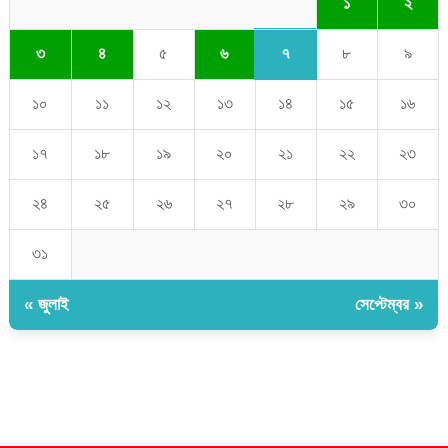
১
২
৭
৩
৪
৫
৬
৮
৯
১০
১১
১২
১৩
১৪
১৫
১৬
১৭
১৮
১৯
২০
২১
২২
২৩
২৪
২৫
২৬
২৭
২৮
২৯
৩০
৩১
« জুলাই
সেপ্টেম্বর »