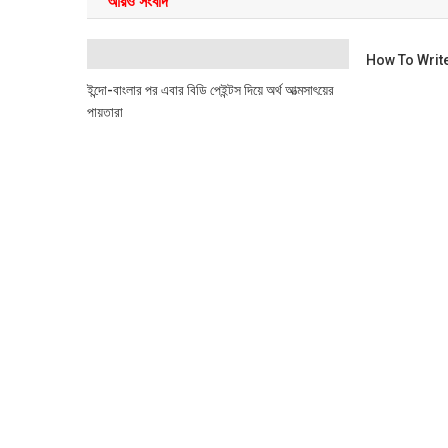
আরও সংবাদ
How To Writ
ইন্দো-বাংলার পর এবার বিডি পেইন্টস দিয়ে অর্থ আত্মসাৎয়ের
পায়তারা