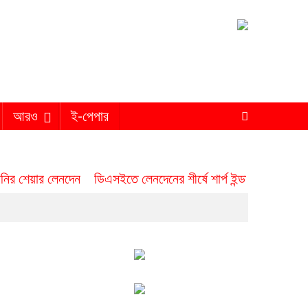
আরও
ই-পেপার
পানির শেয়ার লেনদেন
ডিএসইতে লেনদেনের শীর্ষে শার্প ইন্ডাস্ট্রিজ
ডিএস