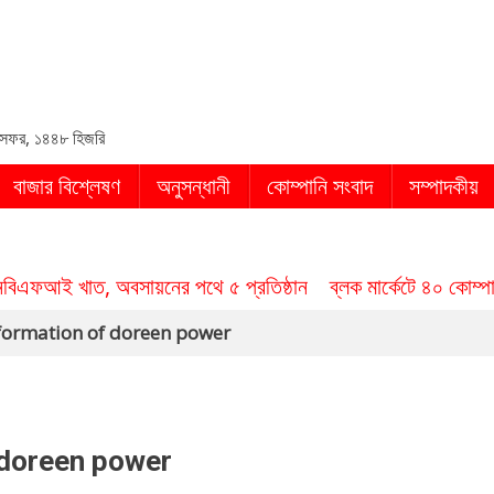
in
সফর, ১৪৪৮ হিজরি
বাজার বিশ্লেষণ
অনুসন্ধানী
কোম্পানি সংবাদ
সম্পাদকীয়
নবিএফআই খাত, অবসায়নের পথে ৫ প্রতিষ্ঠান
ব্লক মার্কেটে ৪০ কোম্
information of doreen power
 doreen power