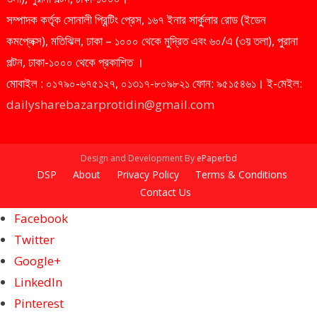
সম্পাদক কর্তৃক সোনালী প্রিন্টিং প্রেস, ১৬৭ ইনার সার্কুলার রোড (ইডেন
কমপ্লেক্স), মতিঝিল, ঢাকা – ১০০০ থেকে মুদ্রিত এবং ৬০/এ (৩য় তলা), পুরানা
পল্টন, ঢাকা-১০০০ থেকে প্রকাশিত ।
মোবাইল : ০১৭৯০-৬৭৫১২৭, ০১৩১৭-৮০৯৮২১ ফোন: ৯৫১৫৪৬১। ই-মেইল:
dailysharebazarprotidin@gmail.com
Design and Development By
ePaperbd
DSP
About
Privacy Policy
Terms & Conditions
Contact Us
Facebook
Twitter
Google+
LinkedIn
Pinterest