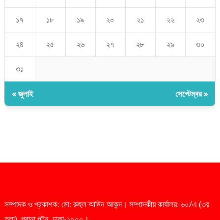
১৭
১৮
১৯
২০
২১
২২
২৩
২৪
২৫
২৬
২৭
২৮
২৯
৩০
৩১
« জুলাই
সেপ্টেম্বর »
সম্পাদক ও প্রকাশক: মো: রুহুল আমিন আকন্দ। সম্পাদকীয় কার্যালয়: ৬০/এ (৩য়
তলা), পুরানা পল্টন, ঢাকা-১০০০।