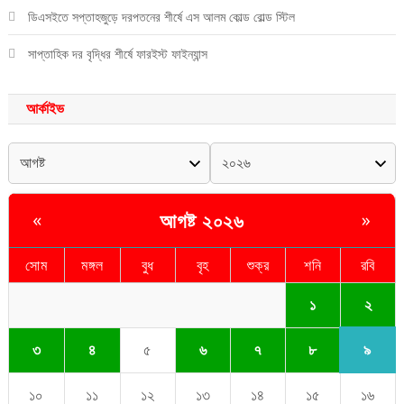
ডিএসইতে সপ্তাহজুড়ে দরপতনের শীর্ষে এস আলম কোল্ড রোল্ড স্টিল
সাপ্তাহিক দর বৃদ্ধির শীর্ষে ফারইস্ট ফাইন্যান্স
আর্কাইভ
আগষ্ট ২০২৬
«
»
সোম
মঙ্গল
বুধ
বৃহ
শুক্র
শনি
রবি
২
১
৯
৩
৪
৫
৬
৭
৮
১০
১১
১২
১৩
১৪
১৫
১৬