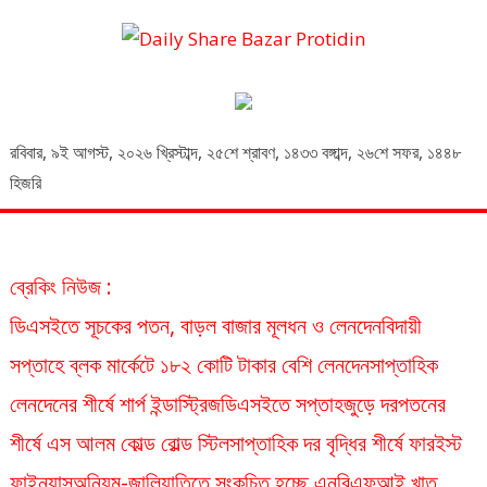
Daily Share Bazar Protidin
Daily ShareBazar Protidin
রবিবার
,
৯ই আগস্ট, ২০২৬ খ্রিস্টাব্দ
,
২৫শে শ্রাবণ, ১৪৩৩ বঙ্গাব্দ
,
২৬শে সফর, ১৪৪৮
হিজরি
ব্রেকিং নিউজ :
ডিএসইতে সূচকের পতন, বাড়ল বাজার মূলধন ও লেনদেন
বিদায়ী
সপ্তাহে ব্লক মার্কেটে ১৮২ কোটি টাকার বেশি লেনদেন
সাপ্তাহিক
লেনদেনের শীর্ষে শার্প ইন্ডাস্ট্রিজ
ডিএসইতে সপ্তাহজুড়ে দরপতনের
শীর্ষে এস আলম কোল্ড রোল্ড স্টিল
সাপ্তাহিক দর বৃদ্ধির শীর্ষে ফারইস্ট
ফাইন্যান্স
অনিয়ম-জালিয়াতিতে সংকুচিত হচ্ছে এনবিএফআই খাত,