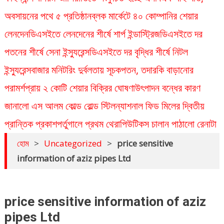
অবসায়নের পথে ৫ প্রতিষ্ঠান
ব্লক মার্কেটে ৪০ কোম্পানির শেয়ার
লেনদেন
ডিএসইতে লেনদেনের শীর্ষে শার্প ইন্ডাস্ট্রিজ
ডিএসইতে দর
পতনের শীর্ষে সেনা ইন্স্যুরেন্স
ডিএসইতে দর বৃদ্ধির শীর্ষে নিটল
ইন্স্যুরেন্স
বাজার মনিটরিং দুর্বলতায় সূচকপতন, তদারকি বাড়ানোর
পরামর্শ
প্রায় ২ কোটি শেয়ার বিক্রির ঘোষণা
উৎপাদন বন্ধের কারণ
জানালো এস আলম কোল্ড রোল্ড স্টিল
ন্যাশনাল ফিড মিলের দ্বিতীয়
প্রান্তিক প্রকাশ
পর্তুগালে প্রথম থেরাপিউটিকস চালান পাঠালো রেনাটা
হোম
>
Uncategorized
>
price sensitive
information of aziz pipes Ltd
price sensitive information of aziz
pipes Ltd