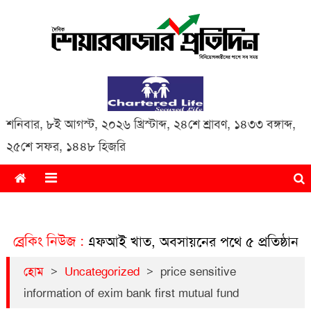
Daily Share Bazar Protidin
Daily ShareBazar Protidin
শনিবার
,
৮ই আগস্ট, ২০২৬ খ্রিস্টাব্দ
,
২৪শে শ্রাবণ, ১৪৩৩ বঙ্গাব্দ
,
২৫শে সফর, ১৪৪৮ হিজরি
ব্রেকিং নিউজ :
এনবিএফআই খাত, অবসায়নের পথে ৫ প্রতিষ্ঠান
ব্লক মার্কেট
>
>
হোম
Uncategorized
price sensitive
information of exim bank first mutual fund