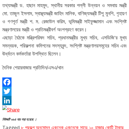
তথ্যমন্ত্রী ড. হাছান মাহমুদ, স্থানীয় সরকার পল্লী উন্নয়ন ও সমবায় মন্ত্রী
মো. তাজুল ইসলাম, স্বাস্থ্যমন্ত্রী জাহিদ মালিক, বাণিজ্যমন্ত্রী টিপু মুনশি, গৃহায়ণ
ও গণপূর্ত মন্ত্রী শ. ম. রেজাউল করিম, ভূমিমন্ত্রী সাইফুজ্জামান এবং সংশ্লিষ্ট
মন্ত্রণালয়ের মন্ত্রী ও প্রতিমন্ত্রীবর্গ অংশগ্রহণ করেন।
এছাড়া বৈঠকে মন্ত্রিপরিষদ সচিব, প্রধানমন্ত্রীর মুখ্য সচিব, এসডিজি’র মুখ্য
সমন্বয়ক, পরিকল্পনা কমিশনের সদস্যবৃন্দ, সংশ্লিষ্ট মন্ত্রণালয়সমূহের সচিব এবং
ঊর্ধ্বতন কর্মকর্তারা উপস্থিত ছিলেন।
দৈনিক শেয়ারবাজার প্রতিদিন/এসএ/খান
Facebook
Twitter
LinkedIn
নিউজটি ৬৯৪ বার পড়া হয়েছে ।
Tagged
৮ প্রকল্প
অনুমোদন
একনেক
একনেকে সাড়ে ১০ হাজার কোটি টাকার