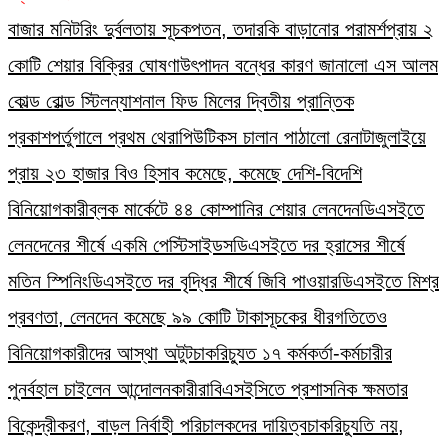
বাজার মনিটরিং দুর্বলতায় সূচকপতন, তদারকি বাড়ানোর পরামর্শ
প্রায় ২
কোটি শেয়ার বিক্রির ঘোষণা
উৎপাদন বন্ধের কারণ জানালো এস আলম
কোল্ড রোল্ড স্টিল
ন্যাশনাল ফিড মিলের দ্বিতীয় প্রান্তিক
প্রকাশ
পর্তুগালে প্রথম থেরাপিউটিকস চালান পাঠালো রেনাটা
জুলাইয়ে
প্রায় ২৩ হাজার বিও হিসাব কমেছে, কমেছে দেশি-বিদেশি
বিনিয়োগকারী
ব্লক মার্কেটে ৪৪ কোম্পানির শেয়ার লেনদেন
ডিএসইতে
লেনদেনের শীর্ষে একমি পেস্টিসাইডস
ডিএসইতে দর হ্রাসের শীর্ষে
মতিন স্পিনিং
ডিএসইতে দর বৃদ্ধির শীর্ষে জিবি পাওয়ার
ডিএসইতে মিশ্র
প্রবণতা, লেনদেন কমেছে ৯৯ কোটি টাকা
সূচকের ধীরগতিতেও
বিনিয়োগকারীদের আস্থা অটুট
চাকরিচ্যুত ১৭ কর্মকর্তা-কর্মচারীর
পুনর্বহাল চাইলেন আন্দোলনকারীরা
বিএসইসিতে প্রশাসনিক ক্ষমতার
বিকেন্দ্রীকরণ, বাড়ল নির্বাহী পরিচালকদের দায়িত্ব
চাকরিচ্যুতি নয়,