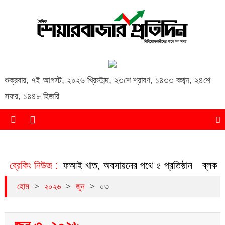
Daily Share Bazar Protidin
Daily ShareBazar Protidin
শুক্রবার
,
৭ই আগস্ট, ২০২৬ খ্রিস্টাব্দ
,
২৩শে শ্রাবণ, ১৪৩৩ বঙ্গাব্দ
,
২৪শে
সফর, ১৪৪৮ হিজরি
ত হচ্ছে এনবিএফআই খাত, অবসায়নের পথে ৫ প্রতিষ্ঠান
ব্রেকিং নিউজ :
ব্লক মার্কে
>
>
>
হোম
২০২৬
জুন
০৩