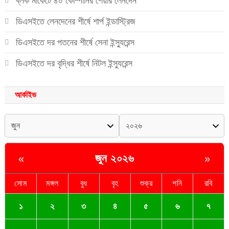
ব্লক মার্কেটে ৪০ কোম্পানির শেয়ার লেনদেন
ডিএসইতে লেনদেনের শীর্ষে শার্প ইন্ডাস্ট্রিজ
ডিএসইতে দর পতনের শীর্ষে সেনা ইন্স্যুরেন্স
ডিএসইতে দর বৃদ্ধির শীর্ষে নিটল ইন্স্যুরেন্স
আর্কাইভ
জুন ২০২৬
«
»
সোম
মঙ্গল
বুধ
বৃহ
শুক্র
শনি
রবি
১
২
৩
৪
৫
৬
৭