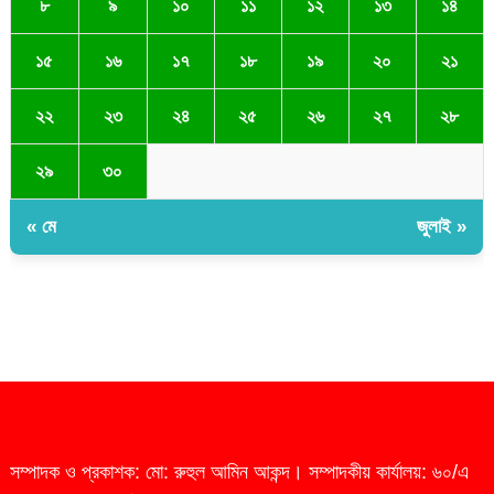
৮
৯
১০
১১
১২
১৩
১৪
১৫
১৬
১৭
১৮
১৯
২০
২১
২২
২৩
২৪
২৫
২৬
২৭
২৮
২৯
৩০
« মে
জুলাই »
সম্পাদক ও প্রকাশক: মো: রুহুল আমিন আকন্দ। সম্পাদকীয় কার্যালয়: ৬০/এ