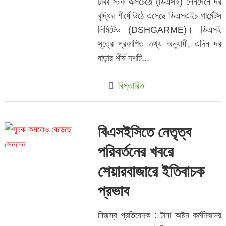
ঢাকা স্টক এক্সচেঞ্জে (ডিএসই) লেনদেনে দর
বৃদ্ধির শীর্ষে উঠে এসেছে ডিএসএইচ গার্মেন্টস
লিমিটেড (DSHGARME)। ডিএসই
সূত্রে প্রকাশিত তথ্য অনুযায়ী, এদিন দর
বাড়ার শীর্ষ দশটি...
বিস্তারিত
বিএসইসিতে নেতৃত্ব
পরিবর্তনের খবরে
শেয়ারবাজারে ইতিবাচক
প্রভাব
নিজস্ব প্রতিবেদক : টানা অষ্টম কর্মদিবসের