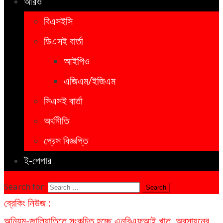
আরও
বিএসইসি
ডিএসই বার্তা
আইপিও
এজিএম/ইজিএম
সিএসই বার্তা
অর্থনীতি
প্রেস বিজ্ঞপ্তি
ই-পেপার
Search for:
ব্রেকিং নিউজ :
অনিয়ম-জালিয়াতিতে সংকুচিত হচ্ছে এনবিএফআই খাত, অবসায়নের