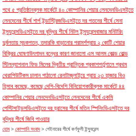
পথে ৫ প্রতিষ্ঠান
ব্লক মার্কেটে ৪০ কোম্পানির শেয়ার লেনদেন
ডিএসইতে
লেনদেনের শীর্ষে শার্প ইন্ডাস্ট্রিজ
ডিএসইতে দর পতনের শীর্ষে সেনা
ইন্স্যুরেন্স
ডিএসইতে দর বৃদ্ধির শীর্ষে নিটল ইন্স্যুরেন্স
বাজার মনিটরিং
দুর্বলতায় সূচকপতন, তদারকি বাড়ানোর পরামর্শ
প্রায় ২ কোটি শেয়ার
বিক্রির ঘোষণা
উৎপাদন বন্ধের কারণ জানালো এস আলম কোল্ড রোল্ড
স্টিল
ন্যাশনাল ফিড মিলের দ্বিতীয় প্রান্তিক প্রকাশ
পর্তুগালে প্রথম
থেরাপিউটিকস চালান পাঠালো রেনাটা
জুলাইয়ে প্রায় ২৩ হাজার বিও
হিসাব কমেছে, কমেছে দেশি-বিদেশি বিনিয়োগকারী
ব্লক মার্কেটে ৪৪
কোম্পানির শেয়ার লেনদেন
ডিএসইতে লেনদেনের শীর্ষে একমি
পেস্টিসাইডস
ডিএসইতে দর হ্রাসের শীর্ষে মতিন স্পিনিং
ডিএসইতে দর
বৃদ্ধির শীর্ষে জিবি পাওয়ার
হোম
>
কোম্পানি সংবাদ
>
গেইনারের শীর্ষে কর্ণফুলী ইন্স্যুরেন্স