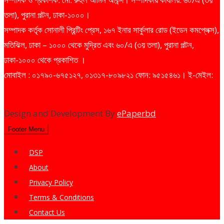
তলা), পুরানা পল্টন, ঢাকা-১০০০।
সম্পাদক কর্তৃক সোনালী প্রিন্টিং প্রেস, ১৬৭ ইনার সার্কুলার রোড (ইডেন কমপ্লেক্স),
মতিঝিল, ঢাকা – ১০০০ থেকে মুদ্রিত এবং ৬০/এ (৩য় তলা), পুরানা পল্টন,
ঢাকা-১০০০ থেকে প্রকাশিত ।
মোবাইল : ০১৭৯০-৬৭৫১২৭, ০১৩১৭-৮০৯৮২১ ফোন: ৯৫১৫৪৬১। ই-মেইল:
dailysharebazarprotidin@gmail.com
Design and Development By
ePaperbd
Footer Menu
DSP
About
Privacy Policy
Terms & Conditions
Contact Us