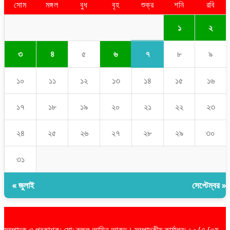
সোম
মঙ্গল
বুধ
বৃহ
শুক্র
শনি
রবি
১
২
৭
৩
৪
৫
৬
৮
৯
১০
১১
১২
১৩
১৪
১৫
১৬
১৭
১৮
১৯
২০
২১
২২
২৩
২৪
২৫
২৬
২৭
২৮
২৯
৩০
৩১
« জুলাই
সেপ্টেম্বর »
সম্পাদক ও প্রকাশক: মো: রুহুল আমিন আকন্দ। সম্পাদকীয় কার্যালয়: ৬০/এ (৩য়