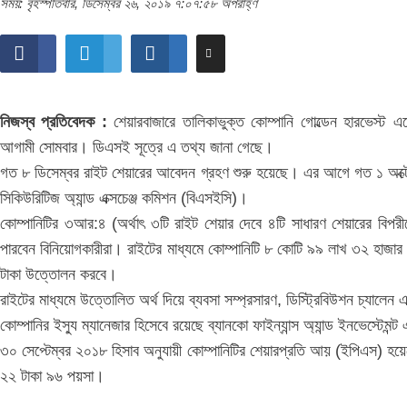
সময়: বৃহস্পতিবার, ডিসেম্বর ২৬, ২০১৯ ৭:০৭:৫৮ অপরাহ্ণ
নিজস্ব প্রতিবেদক :
শেয়ারবাজারে তালিকাভুক্ত কোম্পানি গোল্ডেন হারভেস্ট এ
আগামী সোমবার। ডিএসই সূত্রে এ তথ্য জানা গেছে।
গত ৮ ডিসেম্বর রাইট শেয়ারের আবেদন গ্রহণ শুরু হয়েছে। এর আগে গত ১ অক্টোবর
সিকিউরিটিজ অ্যান্ড এক্সচেঞ্জ কমিশন (বিএসইসি)।
কোম্পানিটির ৩আর:৪ (অর্থাৎ ৩টি রাইট শেয়ার দেবে ৪টি সাধারণ শেয়ারের বিপ
পারবেন বিনিয়োগকারীরা। রাইটের মাধ্যমে কোম্পানিটি ৮ কোটি ৯৯ লাখ ৩২ হাজা
টাকা উত্তোলন করবে।
রাইটের মাধ্যমে উত্তোলিত অর্থ দিয়ে ব্যবসা সম্প্রসারণ, ডিস্ট্রিবিউশন চ্যাল
কোম্পানির ইস্যু ম্যানেজার হিসেবে রয়েছে ব্যানকো ফাইন্যান্স অ্যান্ড ইনভেস্টেমন
৩০ সেপ্টেম্বর ২০১৮ হিসাব অনুযায়ী কোম্পানিটির শেয়ারপ্রতি আয় (ইপিএস) হয়ে
২২ টাকা ৯৬ পয়সা।