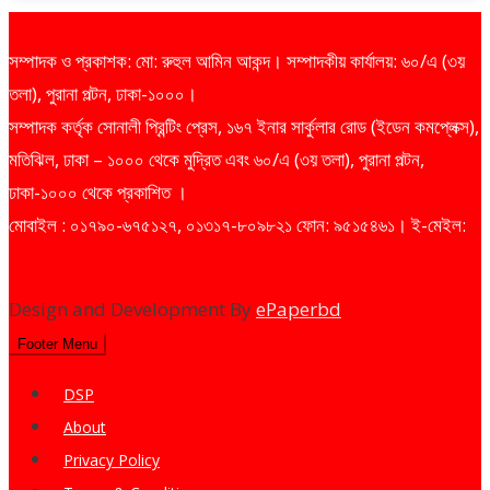
সম্পাদক ও প্রকাশক: মো: রুহুল আমিন আকন্দ। সম্পাদকীয় কার্যালয়: ৬০/এ (৩য়
তলা), পুরানা পল্টন, ঢাকা-১০০০।
সম্পাদক কর্তৃক সোনালী প্রিন্টিং প্রেস, ১৬৭ ইনার সার্কুলার রোড (ইডেন কমপ্লেক্স),
মতিঝিল, ঢাকা – ১০০০ থেকে মুদ্রিত এবং ৬০/এ (৩য় তলা), পুরানা পল্টন,
ঢাকা-১০০০ থেকে প্রকাশিত ।
মোবাইল : ০১৭৯০-৬৭৫১২৭, ০১৩১৭-৮০৯৮২১ ফোন: ৯৫১৫৪৬১। ই-মেইল:
dailysharebazarprotidin@gmail.com
Design and Development By
ePaperbd
Footer Menu
DSP
About
Privacy Policy