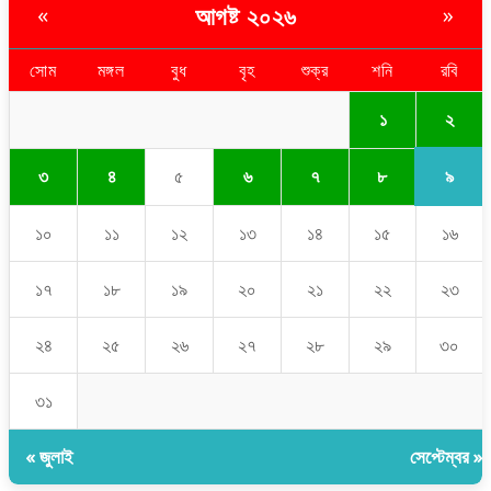
আগষ্ট ২০২৬
«
»
সোম
মঙ্গল
বুধ
বৃহ
শুক্র
শনি
রবি
২
১
৯
৩
৪
৫
৬
৭
৮
১০
১১
১২
১৩
১৪
১৫
১৬
১৭
১৮
১৯
২০
২১
২২
২৩
২৪
২৫
২৬
২৭
২৮
২৯
৩০
৩১
« জুলাই
সেপ্টেম্বর »