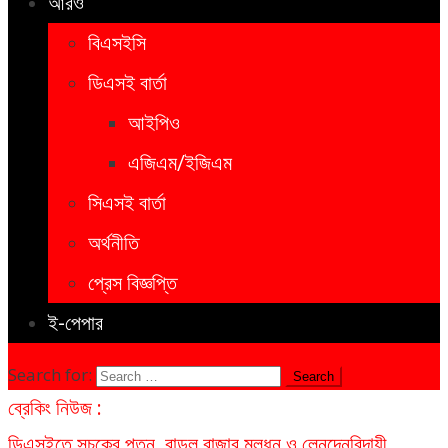
আরও
বিএসইসি
ডিএসই বার্তা
আইপিও
এজিএম/ইজিএম
সিএসই বার্তা
অর্থনীতি
প্রেস বিজ্ঞপ্তি
ই-পেপার
Search for:
ব্রেকিং নিউজ :
ডিএসইতে সূচকের পতন, বাড়ল বাজার মূলধন ও লেনদেন
বিদায়ী