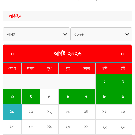
আর্কাইভ
আগষ্ট ২০২৬
«
»
সোম
মঙ্গল
বুধ
বৃহ
শুক্র
শনি
রবি
১
২
৩
৪
৫
৬
৭
৮
৯
১০
১১
১২
১৩
১৪
১৫
১৬
১৭
১৮
১৯
২০
২১
২২
২৩