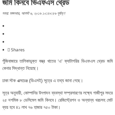
জমি কিনবে ভিএফএস থ্রেড
সময়: মঙ্গলবার, আগস্ট ৬, ২০১৯ ১০:৫৮:৫৬ পূর্বাহ্ণ
Shares
পুঁজিবাজারে তালিকাভুক্ত বস্ত্র খাতের ‘এ’ ক্যাটাগরির ভিএফএস থ্রেড জমি
কেনার সিদ্ধান্ত নিয়েছে।
ঢাকা স্টক এক্সচেঞ্জ (ডিএসই) সূত্রে এ তথ্য জানা গেছে।
সূত্র অনুযায়ী, কোম্পানির উৎপাদন ব্যবস্থা সম্প্রসারণের লক্ষ্যে গাজীপুর সদরে
২৫ দশমিক ৮ ডেসিমেল জমি কিনবে। রেজিস্ট্রেশন ও অন্যান্য খরচসহ মোট
ব্যয় হবে ৪১ লাখ ৭৬ হাজার ৭৫০ টাকা।