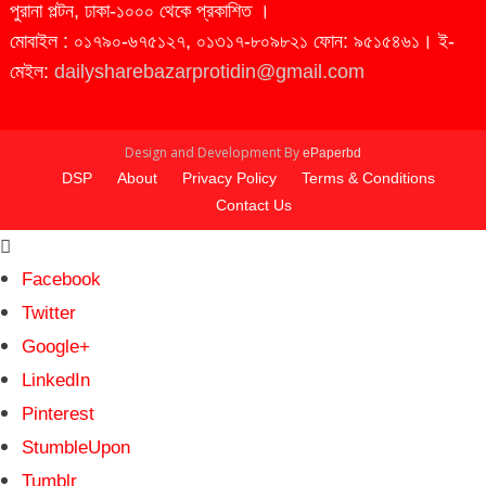
পুরানা পল্টন, ঢাকা-১০০০ থেকে প্রকাশিত ।
মোবাইল : ০১৭৯০-৬৭৫১২৭, ০১৩১৭-৮০৯৮২১ ফোন: ৯৫১৫৪৬১। ই-
মেইল:
dailysharebazarprotidin@gmail.com
Design and Development By
ePaperbd
DSP
About
Privacy Policy
Terms & Conditions
Contact Us
Facebook
Twitter
Google+
LinkedIn
Pinterest
StumbleUpon
Tumblr