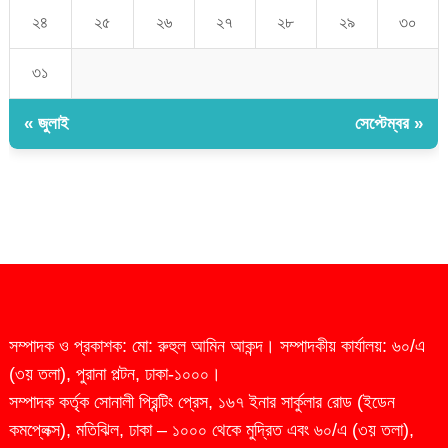
২৪
২৫
২৬
২৭
২৮
২৯
৩০
৩১
« জুলাই
সেপ্টেম্বর »
সম্পাদক ও প্রকাশক: মো: রুহুল আমিন আকন্দ। সম্পাদকীয় কার্যালয়: ৬০/এ
(৩য় তলা), পুরানা পল্টন, ঢাকা-১০০০।
সম্পাদক কর্তৃক সোনালী প্রিন্টিং প্রেস, ১৬৭ ইনার সার্কুলার রোড (ইডেন
কমপ্লেক্স), মতিঝিল, ঢাকা – ১০০০ থেকে মুদ্রিত এবং ৬০/এ (৩য় তলা),