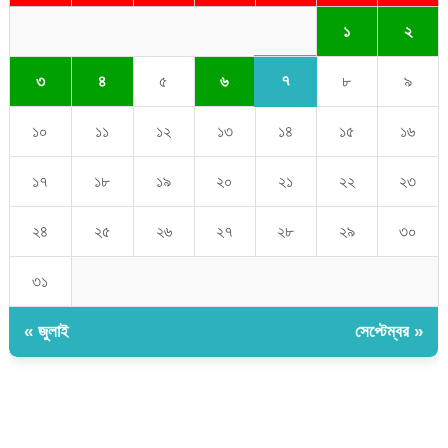
১
২
৭
৩
৪
৫
৬
৮
৯
১০
১১
১২
১৩
১৪
১৫
১৬
১৭
১৮
১৯
২০
২১
২২
২৩
২৪
২৫
২৬
২৭
২৮
২৯
৩০
৩১
« জুলাই
সেপ্টেম্বর »