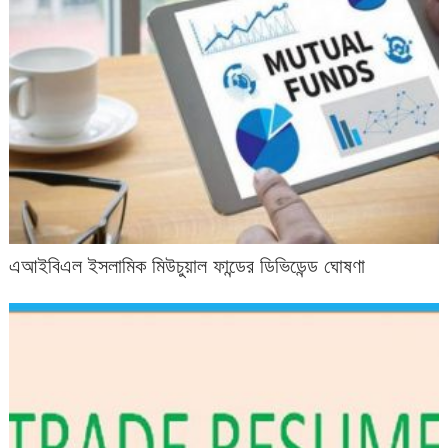
এআইবিএল ইসলামিক মিউচুয়াল ফান্ডের ডিভিডেন্ড ঘোষণা