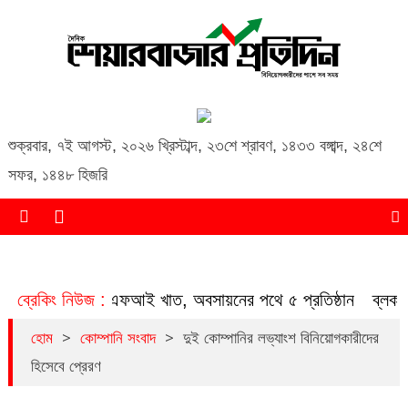
Daily Share Bazar Protidin
Daily ShareBazar Protidin
শুক্রবার
,
৭ই আগস্ট, ২০২৬ খ্রিস্টাব্দ
,
২৩শে শ্রাবণ, ১৪৩৩ বঙ্গাব্দ
,
২৪শে
সফর, ১৪৪৮ হিজরি
ত হচ্ছে এনবিএফআই খাত, অবসায়নের পথে ৫ প্রতিষ্ঠান
ব্রেকিং নিউজ :
ব্লক মার্ক
>
>
হোম
কোম্পানি সংবাদ
দুই কোম্পানির লভ্যাংশ বিনিয়োগকারীদের
হিসেবে প্রেরণ