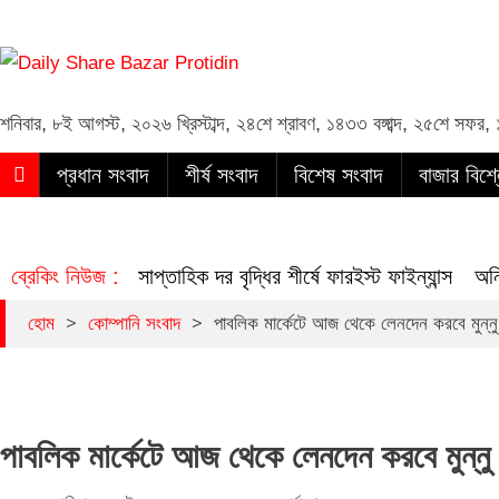
Daily Share Bazar Protidin
Daily ShareBazar Protidin
শনিবার
,
৮ই আগস্ট, ২০২৬ খ্রিস্টাব্দ
,
২৪শে শ্রাবণ, ১৪৩৩ বঙ্গাব্দ
,
২৫শে সফর, 
প্রধান সংবাদ
শীর্ষ সংবাদ
বিশেষ সংবাদ
বাজার বিশ্
ব্রেকিং নিউজ :
সাপ্তাহিক দর বৃদ্ধির শীর্ষে ফারইস্ট ফাইন্যান্স
অন
>
>
হোম
কোম্পানি সংবাদ
পাবলিক মার্কেটে আজ থেকে লেনদেন করবে মুন্নু
পাবলিক মার্কেটে আজ থেকে লেনদেন করবে মুন্নু