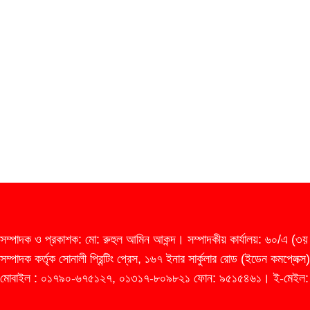
সম্পাদক ও প্রকাশক: মো: রুহুল আমিন আকন্দ। সম্পাদকীয় কার্যালয়: ৬০/এ (৩য় 
সম্পাদক কর্তৃক সোনালী প্রিন্টিং প্রেস, ১৬৭ ইনার সার্কুলার রোড (ইডেন কমপ্ল
মোবাইল : ০১৭৯০-৬৭৫১২৭, ০১৩১৭-৮০৯৮২১ ফোন: ৯৫১৫৪৬১। ই-মেইল