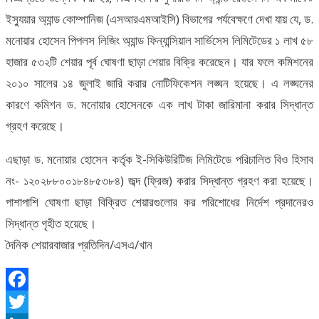
ইস্যুয়ার অ্যান্ড কোম্পানিজ (এসআরএমআইসি) বিভাগের পর্যবেক্ষণে দেখা যায় যে, ড.
মনোয়ার হোসেন পিপলস লিজিং অ্যান্ড ফিন্যান্সিয়াল সার্ভিসেস লিমিটেডের ১ লাখ ৫৮
হাজার ৫৩২টি শেয়ার পূর্ব ঘোষণা ছাড়া শেয়ার বিক্রি করেছেন। যার ফলে কমিশনের
২০১০ সালের ১৪ জুলাই জারি করার নোটিফিকেশন লঙ্ঘন হয়েছে। এ লঙ্ঘনের
কারণে কমিশন ড. মনোয়ার হোসেনকে এক লাখ টাকা জারিমানা করার সিদ্ধান্ত
গ্রহণ করেছে।
এছাড়া ড. মনোয়ার হোসেন কর্তৃক ই-সিকিউরিটিজ লিমিটেডে পরিচালিত বিও হিসাব
নং- ১২০২৮৮০০১৮৪৮৫৩৮৪) জব্দ (ফ্রিজ) করার সিদ্ধান্ত গ্রহণ করা হয়েছে।
পাশাপাশি ঘোষণা ছাড়া বিক্রিত শেয়ারগুলোর কর পরিশোধের নির্দেশ প্রদানেরও
সিদ্ধান্ত গৃহীত হয়েছে।
দৈনিক শেয়ারবাজার প্রতিদিন/এসএ/খান
Facebook