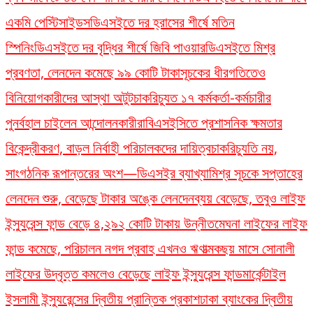
একমি পেস্টিসাইডস
ডিএসইতে দর হ্রাসের শীর্ষে মতিন
স্পিনিং
ডিএসইতে দর বৃদ্ধির শীর্ষে জিবি পাওয়ার
ডিএসইতে মিশ্র
প্রবণতা, লেনদেন কমেছে ৯৯ কোটি টাকা
সূচকের ধীরগতিতেও
বিনিয়োগকারীদের আস্থা অটুট
চাকরিচ্যুত ১৭ কর্মকর্তা-কর্মচারীর
পুনর্বহাল চাইলেন আন্দোলনকারীরা
বিএসইসিতে প্রশাসনিক ক্ষমতার
বিকেন্দ্রীকরণ, বাড়ল নির্বাহী পরিচালকদের দায়িত্ব
চাকরিচ্যুতি নয়,
সাংগঠনিক রূপান্তরের অংশ—ডিএসইর ব্যাখ্যা
মিশ্র সূচকে সপ্তাহের
লেনদেন শুরু, বেড়েছে টাকার অঙ্কে লেনদেন
ব্যয় বেড়েছে, তবুও লাইফ
ইন্স্যুরেন্স ফান্ড বেড়ে ৪,২৯২ কোটি টাকায় উন্নীত
মেঘনা লাইফের লাইফ
ফান্ড কমেছে, পরিচালন নগদ প্রবাহ এখনও ঋণাত্মক
ছয় মাসে সোনালী
লাইফের উদ্বৃত্ত কমলেও বেড়েছে লাইফ ইন্স্যুরেন্স ফান্ড
মার্কেন্টাইল
ইসলামী ইন্স্যুরেন্সের দ্বিতীয় প্রান্তিক প্রকাশ
ঢাকা ব্যাংকের দ্বিতীয়