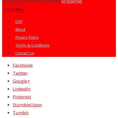
Design and Development By
ePaperbd
Footer Menu
DSP
About
Privacy Policy
Terms & Conditions
Contact Us
Facebook
Twitter
Google+
LinkedIn
Pinterest
StumbleUpon
Tumblr