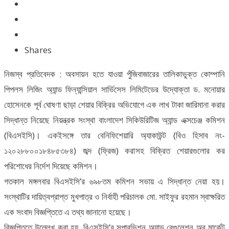
Shares
নিজস্ব প্রতিবেদক : অবসায়ন হতে যাওয়া পুঁজিবাজারের তালিকাভুক্ত কোম্পানি
পিপলস লিজিং অ্যান্ড ফিন্যান্সিয়াল সার্ভিসেস লিমিটেডের উদ্যোক্তা ড. মনোয়ার
হোসেনকে পূর্ব ঘোষণা ছাড়া শেয়ার বিক্রির অভিযোগে এক লাখ টাকা জারিমানা করার
সিদ্ধান্ত নিয়েছে নিয়ন্ত্রক সংস্থা বাংলাদেশ সিকিউরিটিজ অ্যান্ড এক্সচেঞ্জ কমিশন
(বিএসইসি)। একইসঙ্গে তার বেনিফিশেয়ারি অ্যাকাউন্ট (বিও হিসাব নং-
১২০২৮৮০০১৮৪৮৫৩৮৪) জব্দ (ফ্রিজ) করাসহ বিক্রিত শেয়ারগুলোর কর
পরিশোধের নির্দেশ দিয়েছে কমিশন।
গতকাল মঙ্গলবার বিএসইসি’র ৬৯৮তম কমিশন সভায় এ সিদ্ধান্ত নেয়া হয়।
সংস্থাটির দায়িত্বপ্রাপ্ত মুখপাত্র ও নির্বাহী পরিচালক মো. সাইফুর রহমান স্বাক্ষরিত
এক সংবাদ বিজ্ঞপ্তিতে এ তথ্য জানানো হয়েছে।
বিজ্ঞপ্তিতে উল্লেখ করা হয়, বিএসইসি’র সুপারভিশন অ্যান্ড রেগুলেশন অব মার্কেট