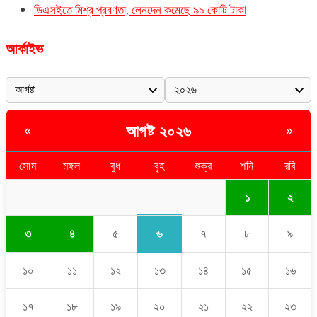
ডিএসইতে মিশ্র প্রবণতা, লেনদেন কমেছে ৯৯ কোটি টাকা
আর্কাইভ
আগষ্ট ২০২৬
«
»
সোম
মঙ্গল
বুধ
বৃহ
শুক্র
শনি
রবি
১
২
৬
৩
৪
৫
৭
৮
৯
১০
১১
১২
১৩
১৪
১৫
১৬
১৭
১৮
১৯
২০
২১
২২
২৩