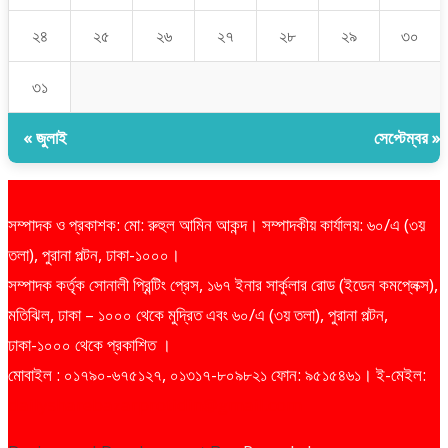
২৪
২৫
২৬
২৭
২৮
২৯
৩০
৩১
« জুলাই
সেপ্টেম্বর »
সম্পাদক ও প্রকাশক: মো: রুহুল আমিন আকন্দ। সম্পাদকীয় কার্যালয়: ৬০/এ (৩য়
তলা), পুরানা পল্টন, ঢাকা-১০০০।
সম্পাদক কর্তৃক সোনালী প্রিন্টিং প্রেস, ১৬৭ ইনার সার্কুলার রোড (ইডেন কমপ্লেক্স),
মতিঝিল, ঢাকা – ১০০০ থেকে মুদ্রিত এবং ৬০/এ (৩য় তলা), পুরানা পল্টন,
ঢাকা-১০০০ থেকে প্রকাশিত ।
মোবাইল : ০১৭৯০-৬৭৫১২৭, ০১৩১৭-৮০৯৮২১ ফোন: ৯৫১৫৪৬১। ই-মেইল:
dailysharebazarprotidin@gmail.com