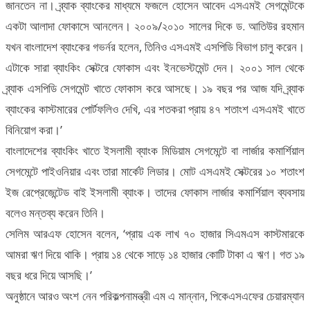
জানতেন না। ব্র্যাক ব্যাংকের মাধ্যমে ফজলে হোসেন আবেদ এসএমই সেগমেন্টকে
একটা আলাদা ফোকাসে আনলেন। ২০০৯/২০১০ সালের দিকে ড. আতিউর রহমান
যখন বাংলাদেশ ব্যাংকের গভর্নর হলেন, তিনিও এসএমই এসপিডি বিভাগ চালু করেন।
এটাকে সারা ব্যাংকিং সেক্টরে ফোকাস এবং ইনভেস্টমেন্ট দেন। ২০০১ সাল থেকে
ব্র্যাক এসপিডি সেগমেন্ট খাতে ফোকাস করে আসছে। ১৯ বছর পর আজ যদি ব্র্যাক
ব্যাংকের কাস্টমারের পোর্টফলিও দেখি, এর শতকরা প্রায় ৪৭ শতাংশ এসএমই খাতে
বিনিয়োগ করা।’
বাংলাদেশের ব্যাংকিং খাতে ইসলামী ব্যাংক মিডিয়াম সেগমেন্টে বা লার্জার কমার্শিয়াল
সেগমেন্টে পাইওনিয়ার এবং তারা মার্কেট লিডার। মোট এসএমই সেক্টরের ১০ শতাংশ
ইজ রেপ্রেজেন্টেড বাই ইসলামী ব্যাংক। তাদের ফোকাস লার্জার কমার্শিয়াল ব্যবসায়
বলেও মন্তব্য করেন তিনি।
সেলিম আরএফ হোসেন বলেন, ‘প্রায় এক লাখ ৭০ হাজার সিএমএস কাস্টমারকে
আমরা ঋণ দিয়ে থাকি। প্রায় ১৪ থেকে সাড়ে ১৪ হাজার কোটি টাকা এ ঋণ। গত ১৯
বছর ধরে দিয়ে আসছি।’
অনুষ্ঠানে আরও অংশ নেন পরিকল্পনামন্ত্রী এম এ মান্নান, পিকেএসএফের চেয়ারম্যান