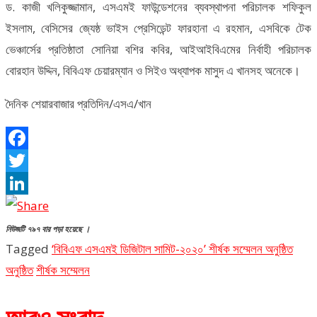
ড. কাজী খলিকুজ্জামান, এসএমই ফাউন্ডেশনের ব্যবস্থাপনা পরিচালক শফিকুল
ইসলাম, বেসিসের জ্যেষ্ঠ ভাইস প্রেসিডেন্ট ফারহানা এ রহমান, এসবিকে টেক
ভেঞ্চার্সের প্রতিষ্ঠাতা সোনিয়া বশির কবির, আইআইবিএমের নির্বাহী পরিচালক
বোরহান উদ্দিন, বিবিএফ চেয়ারম্যান ও সিইও অধ্যাপক মাসুদ এ খানসহ অনেকে।
দৈনিক শেয়ারবাজার প্রতিদিন/এসএ/খান
Facebook
Twitter
LinkedIn
নিউজটি ৭৯৭ বার পড়া হয়েছে ।
Tagged
‘বিবিএফ এসএমই ডিজিটাল সামিট-২০২০’ শীর্ষক সম্মেলন অনুষ্ঠিত
অনুষ্ঠিত
শীর্ষক সম্মেলন