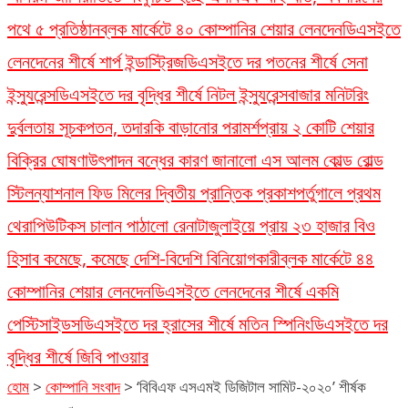
পথে ৫ প্রতিষ্ঠান
ব্লক মার্কেটে ৪০ কোম্পানির শেয়ার লেনদেন
ডিএসইতে
লেনদেনের শীর্ষে শার্প ইন্ডাস্ট্রিজ
ডিএসইতে দর পতনের শীর্ষে সেনা
ইন্স্যুরেন্স
ডিএসইতে দর বৃদ্ধির শীর্ষে নিটল ইন্স্যুরেন্স
বাজার মনিটরিং
দুর্বলতায় সূচকপতন, তদারকি বাড়ানোর পরামর্শ
প্রায় ২ কোটি শেয়ার
বিক্রির ঘোষণা
উৎপাদন বন্ধের কারণ জানালো এস আলম কোল্ড রোল্ড
স্টিল
ন্যাশনাল ফিড মিলের দ্বিতীয় প্রান্তিক প্রকাশ
পর্তুগালে প্রথম
থেরাপিউটিকস চালান পাঠালো রেনাটা
জুলাইয়ে প্রায় ২৩ হাজার বিও
হিসাব কমেছে, কমেছে দেশি-বিদেশি বিনিয়োগকারী
ব্লক মার্কেটে ৪৪
কোম্পানির শেয়ার লেনদেন
ডিএসইতে লেনদেনের শীর্ষে একমি
পেস্টিসাইডস
ডিএসইতে দর হ্রাসের শীর্ষে মতিন স্পিনিং
ডিএসইতে দর
বৃদ্ধির শীর্ষে জিবি পাওয়ার
হোম
>
কোম্পানি সংবাদ
>
‘বিবিএফ এসএমই ডিজিটাল সামিট-২০২০’ শীর্ষক