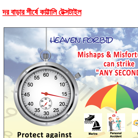
দর বাড়ার শীর্ষে কাট্টালি টেক্সটাইল