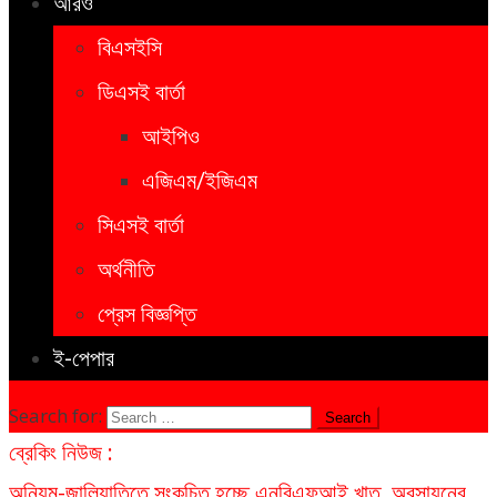
আরও
বিএসইসি
ডিএসই বার্তা
আইপিও
এজিএম/ইজিএম
সিএসই বার্তা
অর্থনীতি
প্রেস বিজ্ঞপ্তি
ই-পেপার
Search for:
ব্রেকিং নিউজ :
অনিয়ম-জালিয়াতিতে সংকুচিত হচ্ছে এনবিএফআই খাত, অবসায়নের