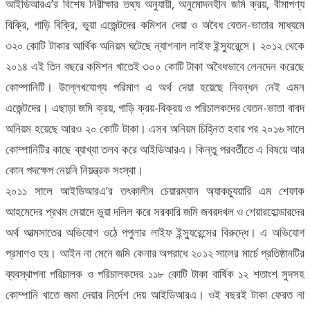
আইডিআরএ’র বিশেষ নিরীক্ষার তথ্য অনুযায়ী, অনুমোদনহীন জমি ক্রয়, বীমাপণ্য
বিক্রি, গাড়ি বিক্রি, ভুয়া এজেন্টদের কমিশন দেয়া ও অবৈধ বেতন-ভাতার মাধ্যমে
৩২০ কোটি টাকার আর্থিক অনিয়ম ঘটেছে ন্যাশনাল লাইফ ইন্স্যুরেন্সে। ২০১২ থেকে
২০১৪ এই তিন বছরে কমিশন খাতেই ৩০০ কোটি টাকা অবৈধভাবে লেনদেন করেছে
কোম্পানিটি। উল্লেখযোগ্য পরিমাণ এ অর্থ দেয়া হয়েছে নিবন্ধন নেই এমন
এজেন্টদের। এছাড়া জমি ক্রয়, গাড়ি ক্রয়-বিক্রয় ও পরিচালকদের বেতন-ভাতা বাবদ
অনিয়ম হয়েছে আরও ২০ কোটি টাকা। এসব অনিয়ম চিহ্নিত হবার পর ২০১৬ সালে
কোম্পানিটির কাছে ব্যাখ্যা তলব করে আইডিআরএ। কিন্তু পরবর্তীতে এ বিষয়ে আর
কোন পদক্ষেপ নেয়নি নিয়ন্ত্রক সংস্থা।
২০১১ সালে আইডিআরএ’র তৎকালীন চেয়ারম্যান অ্যাকচ্যুয়ারি এম শেফাক
আহমেদের প্রথম মেয়াদে ভুয়া দলিল করে সরকারি জমি জবরদখল ও শেয়ারহোল্ডারদের
অর্থ আত্মসাতের অভিযোগ ওঠে পপুলার লাইফ ইন্স্যুরেন্সের বিরুদ্ধে। এ অভিযোগ
প্রমাণও হয়। আইন না মেনে জমি কেনার অপরাধে ২০১২ সালের মার্চে প্রতিষ্ঠানটির
ব্যবস্থাপনা পরিচালক ও পরিচালকদের ১১৮ কোটি টাকা বার্ষিক ১২ শতাংশ সুদসহ
কোম্পানি খাতে জমা দেয়ার নির্দেশ দেয় আইডিআরএ। ওই বছরই টাকা ফেরত না