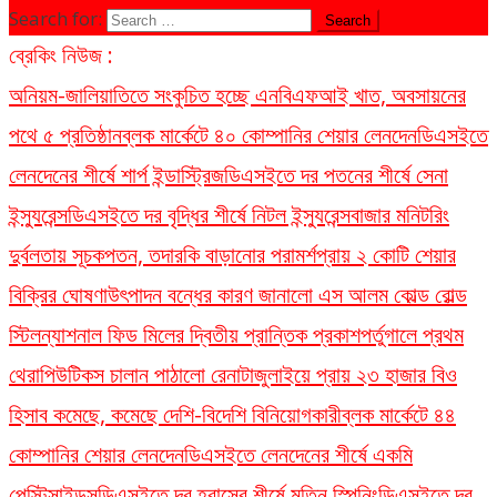
Search for:
ব্রেকিং নিউজ :
অনিয়ম-জালিয়াতিতে সংকুচিত হচ্ছে এনবিএফআই খাত, অবসায়নের
পথে ৫ প্রতিষ্ঠান
ব্লক মার্কেটে ৪০ কোম্পানির শেয়ার লেনদেন
ডিএসইতে
লেনদেনের শীর্ষে শার্প ইন্ডাস্ট্রিজ
ডিএসইতে দর পতনের শীর্ষে সেনা
ইন্স্যুরেন্স
ডিএসইতে দর বৃদ্ধির শীর্ষে নিটল ইন্স্যুরেন্স
বাজার মনিটরিং
দুর্বলতায় সূচকপতন, তদারকি বাড়ানোর পরামর্শ
প্রায় ২ কোটি শেয়ার
বিক্রির ঘোষণা
উৎপাদন বন্ধের কারণ জানালো এস আলম কোল্ড রোল্ড
স্টিল
ন্যাশনাল ফিড মিলের দ্বিতীয় প্রান্তিক প্রকাশ
পর্তুগালে প্রথম
থেরাপিউটিকস চালান পাঠালো রেনাটা
জুলাইয়ে প্রায় ২৩ হাজার বিও
হিসাব কমেছে, কমেছে দেশি-বিদেশি বিনিয়োগকারী
ব্লক মার্কেটে ৪৪
কোম্পানির শেয়ার লেনদেন
ডিএসইতে লেনদেনের শীর্ষে একমি
পেস্টিসাইডস
ডিএসইতে দর হ্রাসের শীর্ষে মতিন স্পিনিং
ডিএসইতে দর