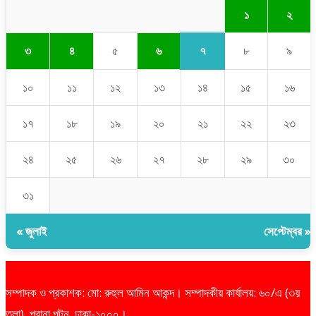
১
২
৭
৩
৪
৫
৬
৮
৯
১০
১১
১২
১৩
১৪
১৫
১৬
১৭
১৮
১৯
২০
২১
২২
২৩
২৪
২৫
২৬
২৭
২৮
২৯
৩০
৩১
« জুলাই
সেপ্টেম্বর »
সম্পাদক ও প্রকাশক: মো: রুহুল আমিন আকন্দ। সম্পাদকীয় কার্যালয়: ৬০/এ (৩য়
তলা), পুরানা পল্টন, ঢাকা-১০০০।