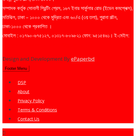
সম্পাদক কর্তৃক সোনালী প্রিন্টিং প্রেস, ১৬৭ ইনার সার্কুলার রোড (ইডেন কমপ্লেক্স),
মতিঝিল, ঢাকা – ১০০০ থেকে মুদ্রিত এবং ৬০/এ (৩য় তলা), পুরানা পল্টন,
ঢাকা-১০০০ থেকে প্রকাশিত ।
মোবাইল : ০১৭৯০-৬৭৫১২৭, ০১৩১৭-৮০৯৮২১ ফোন: ৯৫১৫৪৬১। ই-মেইল:
dailysharebazarprotidin@gmail.com
Design and Development By
ePaperbd
Footer Menu
DSP
About
Privacy Policy
Terms & Conditions
Contact Us