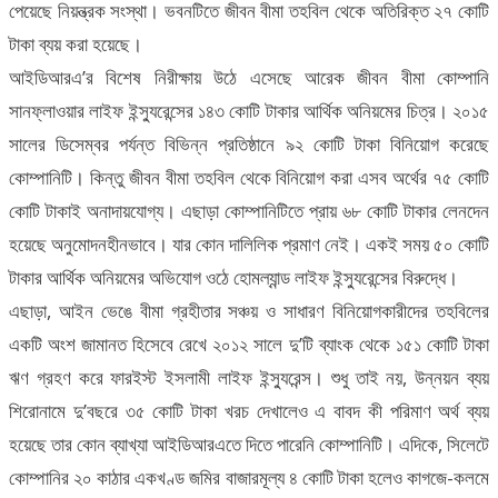
পেয়েছে নিয়ন্ত্রক সংস্থা। ভবনটিতে জীবন বীমা তহবিল থেকে অতিরিক্ত ২৭ কোটি
টাকা ব্যয় করা হয়েছে।
আইডিআরএ’র বিশেষ নিরীক্ষায় উঠে এসেছে আরেক জীবন বীমা কোম্পানি
সানফ্লাওয়ার লাইফ ইন্স্যুরেন্সের ১৪৩ কোটি টাকার আর্থিক অনিয়মের চিত্র। ২০১৫
সালের ডিসেম্বর পর্যন্ত বিভিন্ন প্রতিষ্ঠানে ৯২ কোটি টাকা বিনিয়োগ করেছে
কোম্পানিটি। কিন্তু জীবন বীমা তহবিল থেকে বিনিয়োগ করা এসব অর্থের ৭৫ কোটি
কোটি টাকাই অনাদায়যোগ্য। এছাড়া কোম্পানিটিতে প্রায় ৬৮ কোটি টাকার লেনদেন
হয়েছে অনুমোদনহীনভাবে। যার কোন দালিলিক প্রমাণ নেই। একই সময় ৫০ কোটি
টাকার আর্থিক অনিয়মের অভিযোগ ওঠে হোমল্যান্ড লাইফ ইন্স্যুরেন্সের বিরুদ্ধে।
এছাড়া, আইন ভেঙে বীমা গ্রহীতার সঞ্চয় ও সাধারণ বিনিয়োগকারীদের তহবিলের
একটি অংশ জামানত হিসেবে রেখে ২০১২ সালে দু’টি ব্যাংক থেকে ১৫১ কোটি টাকা
ঋণ গ্রহণ করে ফারইস্ট ইসলামী লাইফ ইন্স্যুরেন্স। শুধু তাই নয়, উন্নয়ন ব্যয়
শিরোনামে দু’বছরে ৩৫ কোটি টাকা খরচ দেখালেও এ বাবদ কী পরিমাণ অর্থ ব্যয়
হয়েছে তার কোন ব্যাখ্যা আইডিআরএতে দিতে পারেনি কোম্পানিটি। এদিকে, সিলেটে
কোম্পানির ২০ কাঠার একখণ্ড জমির বাজারমূল্য ৪ কোটি টাকা হলেও কাগজে-কলমে