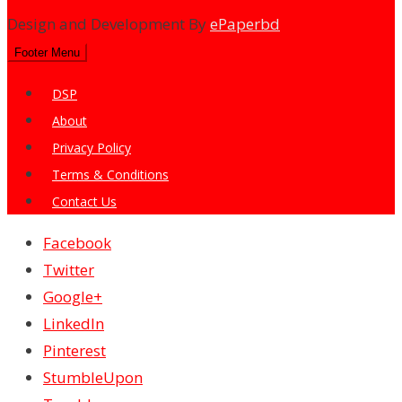
Design and Development By
ePaperbd
Footer Menu
DSP
About
Privacy Policy
Terms & Conditions
Contact Us
Facebook
Twitter
Google+
LinkedIn
Pinterest
StumbleUpon