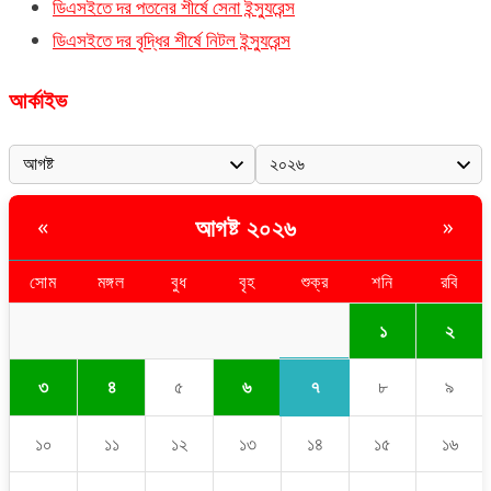
ডিএসইতে দর পতনের শীর্ষে সেনা ইন্স্যুরেন্স
ডিএসইতে দর বৃদ্ধির শীর্ষে নিটল ইন্স্যুরেন্স
আর্কাইভ
আগষ্ট ২০২৬
«
»
সোম
মঙ্গল
বুধ
বৃহ
শুক্র
শনি
রবি
১
২
৭
৩
৪
৫
৬
৮
৯
১০
১১
১২
১৩
১৪
১৫
১৬