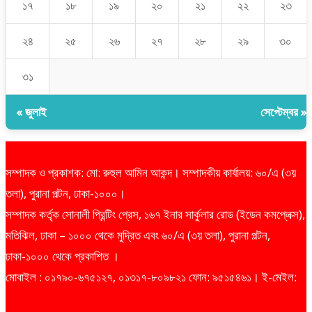
১৭
১৮
১৯
২০
২১
২২
২৩
২৪
২৫
২৬
২৭
২৮
২৯
৩০
৩১
« জুলাই
সেপ্টেম্বর »
সম্পাদক ও প্রকাশক: মো: রুহুল আমিন আকন্দ। সম্পাদকীয় কার্যালয়: ৬০/এ (৩য়
তলা), পুরানা পল্টন, ঢাকা-১০০০।
সম্পাদক কর্তৃক সোনালী প্রিন্টিং প্রেস, ১৬৭ ইনার সার্কুলার রোড (ইডেন কমপ্লেক্স),
মতিঝিল, ঢাকা – ১০০০ থেকে মুদ্রিত এবং ৬০/এ (৩য় তলা), পুরানা পল্টন,
ঢাকা-১০০০ থেকে প্রকাশিত ।
মোবাইল : ০১৭৯০-৬৭৫১২৭, ০১৩১৭-৮০৯৮২১ ফোন: ৯৫১৫৪৬১। ই-মেইল:
dailysharebazarprotidin@gmail.com