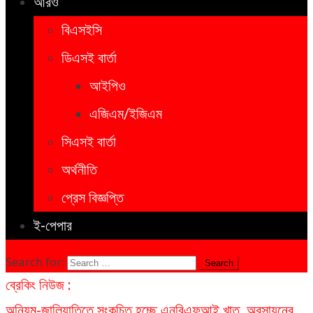
আরও
বিএসইসি
ডিএসই বার্তা
আইপিও
এজিএম/ইজিএম
সিএসই বার্তা
অর্থনীতি
প্রেস বিজ্ঞপ্তি
ই-পেপার
Search for:
ব্রেকিং নিউজ :
অনিয়ম-জালিয়াতিতে সংকুচিত হচ্ছে এনবিএফআই খাত, অবসায়নের