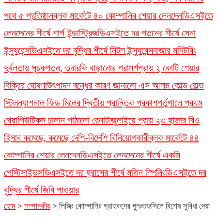
পথে ৫ প্রতিষ্ঠান
ব্লক মার্কেটে ৪০ কোম্পানির শেয়ার লেনদেন
ডিএসইতে
লেনদেনের শীর্ষে শার্প ইন্ডাস্ট্রিজ
ডিএসইতে দর পতনের শীর্ষে সেনা
ইন্স্যুরেন্স
ডিএসইতে দর বৃদ্ধির শীর্ষে নিটল ইন্স্যুরেন্স
বাজার মনিটরিং
দুর্বলতায় সূচকপতন, তদারকি বাড়ানোর পরামর্শ
প্রায় ২ কোটি শেয়ার
বিক্রির ঘোষণা
উৎপাদন বন্ধের কারণ জানালো এস আলম কোল্ড রোল্ড
স্টিল
ন্যাশনাল ফিড মিলের দ্বিতীয় প্রান্তিক প্রকাশ
পর্তুগালে প্রথম
থেরাপিউটিকস চালান পাঠালো রেনাটা
জুলাইয়ে প্রায় ২৩ হাজার বিও
হিসাব কমেছে, কমেছে দেশি-বিদেশি বিনিয়োগকারী
ব্লক মার্কেটে ৪৪
কোম্পানির শেয়ার লেনদেন
ডিএসইতে লেনদেনের শীর্ষে একমি
পেস্টিসাইডস
ডিএসইতে দর হ্রাসের শীর্ষে মতিন স্পিনিং
ডিএসইতে দর
বৃদ্ধির শীর্ষে জিবি পাওয়ার
হোম
>
সম্পাদকীয়
>
লিজিং কোম্পানির গ্রাহকদের পুনঃতফসিলে বিশেষ সুবিধা দেয়া