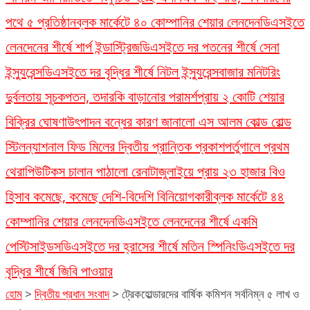
পথে ৫ প্রতিষ্ঠান
ব্লক মার্কেটে ৪০ কোম্পানির শেয়ার লেনদেন
ডিএসইতে
লেনদেনের শীর্ষে শার্প ইন্ডাস্ট্রিজ
ডিএসইতে দর পতনের শীর্ষে সেনা
ইন্স্যুরেন্স
ডিএসইতে দর বৃদ্ধির শীর্ষে নিটল ইন্স্যুরেন্স
বাজার মনিটরিং
দুর্বলতায় সূচকপতন, তদারকি বাড়ানোর পরামর্শ
প্রায় ২ কোটি শেয়ার
বিক্রির ঘোষণা
উৎপাদন বন্ধের কারণ জানালো এস আলম কোল্ড রোল্ড
স্টিল
ন্যাশনাল ফিড মিলের দ্বিতীয় প্রান্তিক প্রকাশ
পর্তুগালে প্রথম
থেরাপিউটিকস চালান পাঠালো রেনাটা
জুলাইয়ে প্রায় ২৩ হাজার বিও
হিসাব কমেছে, কমেছে দেশি-বিদেশি বিনিয়োগকারী
ব্লক মার্কেটে ৪৪
কোম্পানির শেয়ার লেনদেন
ডিএসইতে লেনদেনের শীর্ষে একমি
পেস্টিসাইডস
ডিএসইতে দর হ্রাসের শীর্ষে মতিন স্পিনিং
ডিএসইতে দর
বৃদ্ধির শীর্ষে জিবি পাওয়ার
হোম
>
দ্বিতীয় প্রধান সংবাদ
>
ট্রেকহোল্ডারদের বার্ষিক কমিশন সর্বনিম্ন ৫ লাখ ও