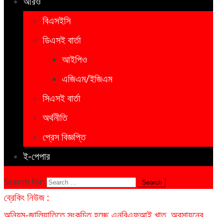
আরও
বিএসইসি
ডিএসই বার্তা
আইপিও
এজিএম/ইজিএম
সিএসই বার্তা
অর্থনীতি
প্রেস বিজ্ঞপ্তি
ই-পেপার
Search for:
ব্রেকিং নিউজ :
অনিয়ম-জালিয়াতিতে সংকুচিত হচ্ছে এনবিএফআই খাত, অবসায়নের