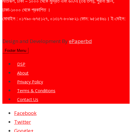
মতিঝিল, ঢাকা – ১০০০ থেকে মুদ্রিত এবং ৬০/এ (৩য় তলা), পুরানা পল্টন,
ঢাকা-১০০০ থেকে প্রকাশিত ।
মোবাইল : ০১৭৯০-৬৭৫১২৭, ০১৩১৭-৮০৯৮২১ ফোন: ৯৫১৫৪৬১। ই-মেইল:
dailysharebazarprotidin@gmail.com
Design and Development By
ePaperbd
Footer Menu
DSP
About
Privacy Policy
Terms & Conditions
Contact Us
Facebook
Twitter
Google+