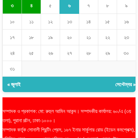
৬
৩
৪
৫
৭
৮
৯
১০
১১
১২
১৩
১৪
১৫
১৬
১৭
১৮
১৯
২০
২১
২২
২৩
২৪
২৫
২৬
২৭
২৮
২৯
৩০
৩১
« জুলাই
সেপ্টেম্বর »
সম্পাদক ও প্রকাশক: মো: রুহুল আমিন আকন্দ। সম্পাদকীয় কার্যালয়: ৬০/এ (৩য়
তলা), পুরানা পল্টন, ঢাকা-১০০০।
সম্পাদক কর্তৃক সোনালী প্রিন্টিং প্রেস, ১৬৭ ইনার সার্কুলার রোড (ইডেন কমপ্লেক্স),