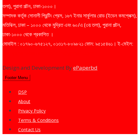
তলা), পুরানা পল্টন, ঢাকা-১০০০।
সম্পাদক কর্তৃক সোনালী প্রিন্টিং প্রেস, ১৬৭ ইনার সার্কুলার রোড (ইডেন কমপ্লেক্স),
মতিঝিল, ঢাকা – ১০০০ থেকে মুদ্রিত এবং ৬০/এ (৩য় তলা), পুরানা পল্টন,
ঢাকা-১০০০ থেকে প্রকাশিত ।
মোবাইল : ০১৭৯০-৬৭৫১২৭, ০১৩১৭-৮০৯৮২১ ফোন: ৯৫১৫৪৬১। ই-মেইল:
dailysharebazarprotidin@gmail.com
Design and Development By
ePaperbd
Footer Menu
DSP
About
Privacy Policy
Terms & Conditions
Contact Us