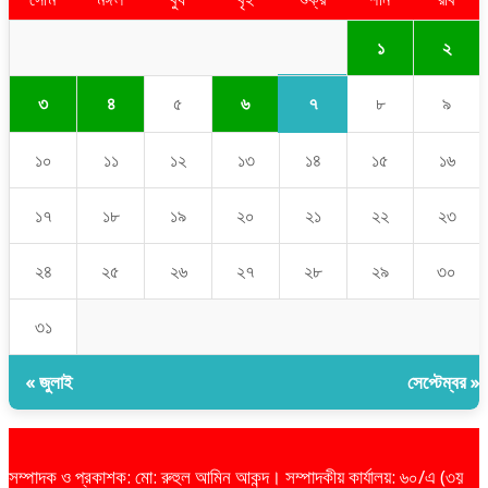
১
২
৭
৩
৪
৫
৬
৮
৯
১০
১১
১২
১৩
১৪
১৫
১৬
১৭
১৮
১৯
২০
২১
২২
২৩
২৪
২৫
২৬
২৭
২৮
২৯
৩০
৩১
« জুলাই
সেপ্টেম্বর »
সম্পাদক ও প্রকাশক: মো: রুহুল আমিন আকন্দ। সম্পাদকীয় কার্যালয়: ৬০/এ (৩য়