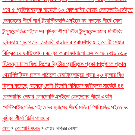
পথে ৫ প্রতিষ্ঠান
ব্লক মার্কেটে ৪০ কোম্পানির শেয়ার লেনদেন
ডিএসইতে
লেনদেনের শীর্ষে শার্প ইন্ডাস্ট্রিজ
ডিএসইতে দর পতনের শীর্ষে সেনা
ইন্স্যুরেন্স
ডিএসইতে দর বৃদ্ধির শীর্ষে নিটল ইন্স্যুরেন্স
বাজার মনিটরিং
দুর্বলতায় সূচকপতন, তদারকি বাড়ানোর পরামর্শ
প্রায় ২ কোটি শেয়ার
বিক্রির ঘোষণা
উৎপাদন বন্ধের কারণ জানালো এস আলম কোল্ড রোল্ড
স্টিল
ন্যাশনাল ফিড মিলের দ্বিতীয় প্রান্তিক প্রকাশ
পর্তুগালে প্রথম
থেরাপিউটিকস চালান পাঠালো রেনাটা
জুলাইয়ে প্রায় ২৩ হাজার বিও
হিসাব কমেছে, কমেছে দেশি-বিদেশি বিনিয়োগকারী
ব্লক মার্কেটে ৪৪
কোম্পানির শেয়ার লেনদেন
ডিএসইতে লেনদেনের শীর্ষে একমি
পেস্টিসাইডস
ডিএসইতে দর হ্রাসের শীর্ষে মতিন স্পিনিং
ডিএসইতে দর
বৃদ্ধির শীর্ষে জিবি পাওয়ার
হোম
>
কোম্পানি সংবাদ
>
শেয়ার বিক্রির ঘোষণা