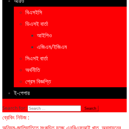
আরও
বিএসইসি
ডিএসই বার্তা
আইপিও
এজিএম/ইজিএম
সিএসই বার্তা
অর্থনীতি
প্রেস বিজ্ঞপ্তি
ই-পেপার
Search for:
ব্রেকিং নিউজ :
অনিয়ম-জালিয়াতিতে সংকুচিত হচ্ছে এনবিএফআই খাত, অবসায়নের