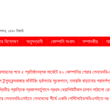
in
সফর, ১৪৪৮ হিজরি
ার বিশ্লেষণ
অনুসন্ধানী
কোম্পানি সংবাদ
সম্পাদকীয়
আ
ায়নের পথে ৫ প্রতিষ্ঠান
ব্লক মার্কেটে ৪০ কোম্পানির শেয়ার লেনদেন
ডিএ
ন্স্যুরেন্স
বাজার মনিটরিং দুর্বলতায় সূচকপতন, তদারকি বাড়ানোর পরামর্শ
প
্বিতীয় প্রান্তিক প্রকাশ
পর্তুগালে প্রথম থেরাপিউটিকস চালান পাঠালো রেন
য়ার লেনদেন
ডিএসইতে লেনদেনের শীর্ষে একমি পেস্টিসাইডস
ডিএসইতে দর হ্