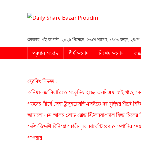
Daily Share Bazar Protid
Daily ShareBazar Protidin
শুক্রবার
,
৭ই আগস্ট, ২০২৬ খ্রিস্টাব্দ
,
২৩শে শ্রাবণ, ১৪৩৩ বঙ্গাব্দ
,
২৪শে 
প্রধান সংবাদ
শীর্ষ সংবাদ
বিশেষ সংবাদ
বাজ
ব্রেকিং নিউজ :
অনিয়ম-জালিয়াতিতে সংকুচিত হচ্ছে এনবিএফআই খাত, অবস
পতনের শীর্ষে সেনা ইন্স্যুরেন্স
ডিএসইতে দর বৃদ্ধির শীর্ষে নিটল ই
জানালো এস আলম কোল্ড রোল্ড স্টিল
ন্যাশনাল ফিড মিলের দ
দেশি-বিদেশি বিনিয়োগকারী
ব্লক মার্কেটে ৪৪ কোম্পানির শে
পাওয়ার