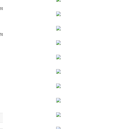
ির
ার