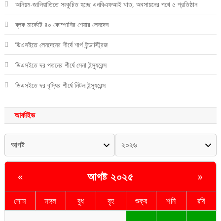
অনিয়ম-জালিয়াতিতে সংকুচিত হচ্ছে এনবিএফআই খাত, অবসায়নের পথে ৫ প্রতিষ্ঠান
ব্লক মার্কেটে ৪০ কোম্পানির শেয়ার লেনদেন
ডিএসইতে লেনদেনের শীর্ষে শার্প ইন্ডাস্ট্রিজ
ডিএসইতে দর পতনের শীর্ষে সেনা ইন্স্যুরেন্স
ডিএসইতে দর বৃদ্ধির শীর্ষে নিটল ইন্স্যুরেন্স
আর্কাইভ
আগষ্ট ২০২৫
«
»
সোম
মঙ্গল
বুধ
বৃহ
শুক্র
শনি
রবি