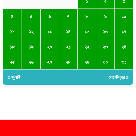
১
২
৩
৪
৫
৬
৭
৮
৯
১০
১১
১২
১৩
১৪
১৫
১৬
১৭
১৮
১৯
২০
২১
২২
২৩
২৪
২৫
২৬
২৭
২৮
২৯
৩০
৩১
« জুলাই
সেপ্টেম্বর »