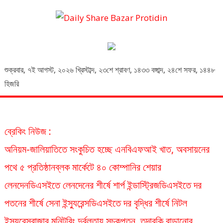
Daily Share Bazar Protidin
Daily ShareBazar Protidin
শুক্রবার
,
৭ই আগস্ট, ২০২৬ খ্রিস্টাব্দ
,
২৩শে শ্রাবণ, ১৪৩৩ বঙ্গাব্দ
,
২৪শে সফর, ১৪৪৮
হিজরি
ব্রেকিং নিউজ :
অনিয়ম-জালিয়াতিতে সংকুচিত হচ্ছে এনবিএফআই খাত, অবসায়নের
পথে ৫ প্রতিষ্ঠান
ব্লক মার্কেটে ৪০ কোম্পানির শেয়ার
লেনদেন
ডিএসইতে লেনদেনের শীর্ষে শার্প ইন্ডাস্ট্রিজ
ডিএসইতে দর
পতনের শীর্ষে সেনা ইন্স্যুরেন্স
ডিএসইতে দর বৃদ্ধির শীর্ষে নিটল
ইন্স্যুরেন্স
বাজার মনিটরিং দুর্বলতায় সূচকপতন, তদারকি বাড়ানোর