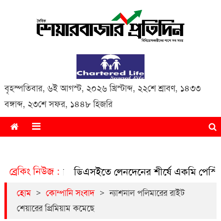
Daily Share Bazar Protidin
Daily ShareBazar Protidin
বৃহস্পতিবার
,
৬ই আগস্ট, ২০২৬ খ্রিস্টাব্দ
,
২২শে শ্রাবণ, ১৪৩৩
বঙ্গাব্দ
,
২৩শে সফর, ১৪৪৮ হিজরি
ব্রেকিং নিউজ :
নদেন
ডিএসইতে লেনদেনের শীর্ষে একমি পেস্টিসাইডস
ডিএস
>
>
হোম
কোম্পানি সংবাদ
ন্যাশনাল পলিমারের রাইট
শেয়ারের প্রিমিয়াম কমেছে