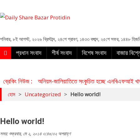
Daily Share Bazar Protidin
Daily ShareBazar Protidin
শনিবার
,
৮ই আগস্ট, ২০২৬ খ্রিস্টাব্দ
,
২৪শে শ্রাবণ, ১৪৩৩ বঙ্গাব্দ
,
২৫শে সফর, ১৪৪৮ হিজর
প্রধান সংবাদ
শীর্ষ সংবাদ
বিশেষ সংবাদ
বাজার বিশ্
ব্রেকিং নিউজ :
অনিয়ম-জালিয়াতিতে সংকুচিত হচ্ছে এনবিএফআই খাত,
হোম
>
Uncategorized
>
Hello world!
Hello world!
সময়: শুক্রবার, মে ২, ২০১৪ ৩:৪৬:৩২ অপরাহ্ণ