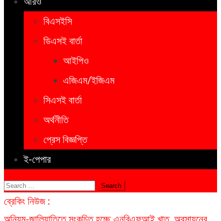
আরও
বিএসইসি
ডিএসই বার্তা
আইপিও
এজিএম/ইজিএম
সিএসই বার্তা
অর্থনীতি
প্রেস বিজ্ঞপ্তি
ই-পেপার
Search
for:
ব্রেকিং নিউজ :
অনিয়ম-জালিয়াতিতে সংকুচিত হচ্ছে এনবিএফআই খাত, অবসায়নের