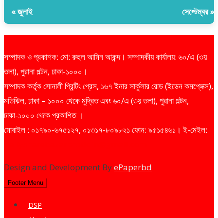
« জুলাই
সেপ্টেম্বর »
সম্পাদক ও প্রকাশক: মো: রুহুল আমিন আকন্দ। সম্পাদকীয় কার্যালয়: ৬০/এ (৩য়
তলা), পুরানা পল্টন, ঢাকা-১০০০।
সম্পাদক কর্তৃক সোনালী প্রিন্টিং প্রেস, ১৬৭ ইনার সার্কুলার রোড (ইডেন কমপ্লেক্স),
মতিঝিল, ঢাকা – ১০০০ থেকে মুদ্রিত এবং ৬০/এ (৩য় তলা), পুরানা পল্টন,
ঢাকা-১০০০ থেকে প্রকাশিত ।
মোবাইল : ০১৭৯০-৬৭৫১২৭, ০১৩১৭-৮০৯৮২১ ফোন: ৯৫১৫৪৬১। ই-মেইল:
dailysharebazarprotidin@gmail.com
Design and Development By
ePaperbd
Footer Menu
DSP