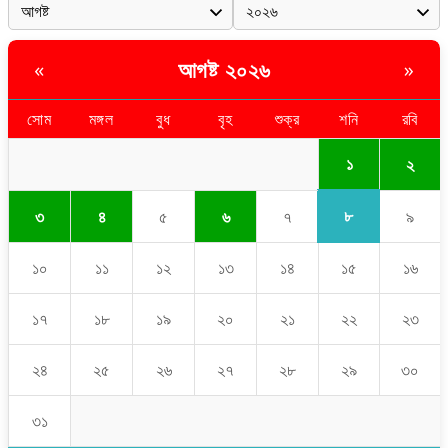
আগষ্ট ২০২৬
«
»
সোম
মঙ্গল
বুধ
বৃহ
শুক্র
শনি
রবি
১
২
৮
৩
৪
৫
৬
৭
৯
১০
১১
১২
১৩
১৪
১৫
১৬
১৭
১৮
১৯
২০
২১
২২
২৩
২৪
২৫
২৬
২৭
২৮
২৯
৩০
৩১