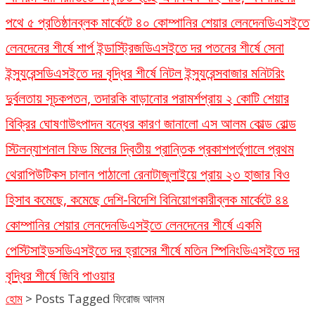
পথে ৫ প্রতিষ্ঠান
ব্লক মার্কেটে ৪০ কোম্পানির শেয়ার লেনদেন
ডিএসইতে
লেনদেনের শীর্ষে শার্প ইন্ডাস্ট্রিজ
ডিএসইতে দর পতনের শীর্ষে সেনা
ইন্স্যুরেন্স
ডিএসইতে দর বৃদ্ধির শীর্ষে নিটল ইন্স্যুরেন্স
বাজার মনিটরিং
দুর্বলতায় সূচকপতন, তদারকি বাড়ানোর পরামর্শ
প্রায় ২ কোটি শেয়ার
বিক্রির ঘোষণা
উৎপাদন বন্ধের কারণ জানালো এস আলম কোল্ড রোল্ড
স্টিল
ন্যাশনাল ফিড মিলের দ্বিতীয় প্রান্তিক প্রকাশ
পর্তুগালে প্রথম
থেরাপিউটিকস চালান পাঠালো রেনাটা
জুলাইয়ে প্রায় ২৩ হাজার বিও
হিসাব কমেছে, কমেছে দেশি-বিদেশি বিনিয়োগকারী
ব্লক মার্কেটে ৪৪
কোম্পানির শেয়ার লেনদেন
ডিএসইতে লেনদেনের শীর্ষে একমি
পেস্টিসাইডস
ডিএসইতে দর হ্রাসের শীর্ষে মতিন স্পিনিং
ডিএসইতে দর
বৃদ্ধির শীর্ষে জিবি পাওয়ার
হোম
>
Posts Tagged ফিরোজ আলম