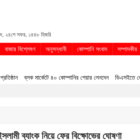
din
্দ
,
২৪শে সফর, ১৪৪৮ হিজরি
বাজার বিশ্লেষণ
অনুসন্ধানী
কোম্পানি সংবাদ
সম্পাদকীয়
ান
ব্লক মার্কেটে ৪০ কোম্পানির শেয়ার লেনদেন
ডিএসইতে লেনদেনের শী
ইসলামী ব্যাংক নিয়ে ফের বিক্ষোভের ঘোষণা