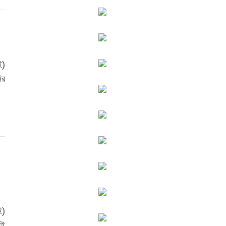
ই)
ির
ই)
সই