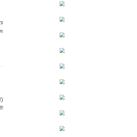
য়ে
বং
ই)
োট