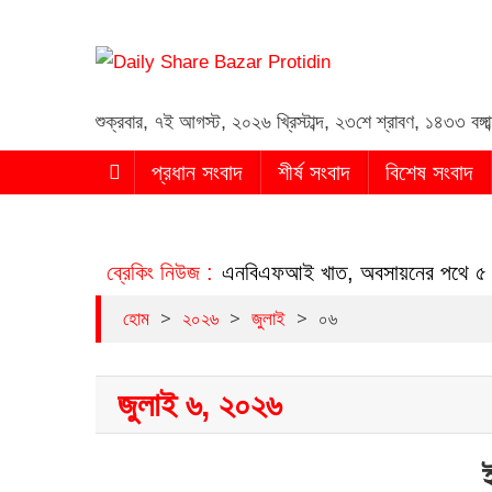
Daily Share Bazar Proti
Daily ShareBazar Protidin
শুক্রবার
,
৭ই আগস্ট, ২০২৬ খ্রিস্টাব্দ
,
২৩শে শ্রাবণ, ১৪৩৩ বঙ্গাব
প্রধান সংবাদ
শীর্ষ সংবাদ
বিশেষ সংবাদ
লিয়াতিতে সংকুচিত হচ্ছে এনবিএফআই খাত, অবসায়নের পথে ৫ প্রতিষ্ঠ
ব্রেকিং নিউজ :
>
>
>
হোম
২০২৬
জুলাই
০৬
জুলাই ৬, ২০২৬