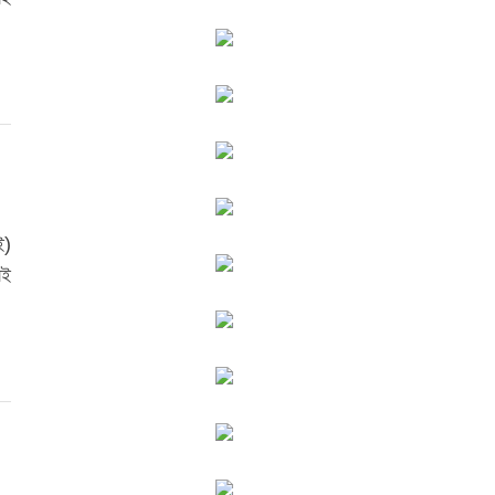
ই)
সই