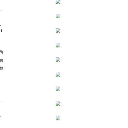
জ,
সি
ের
্ট
ড়