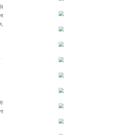
নি
না
ে,
্ট
ণা