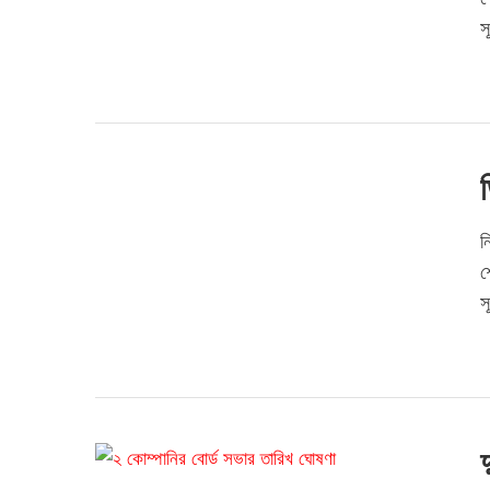
স
ন
শ
স