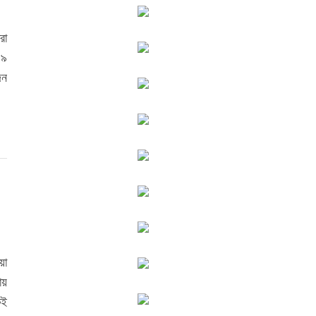
রা
১৯
দন
য়া
ায়
কই