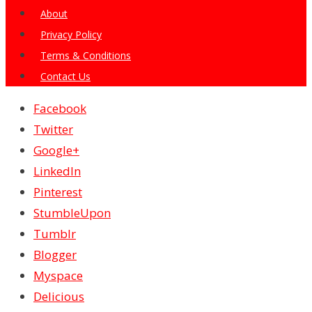
About
Privacy Policy
Terms & Conditions
Contact Us
Facebook
Twitter
Google+
LinkedIn
Pinterest
StumbleUpon
Tumblr
Blogger
Myspace
Delicious