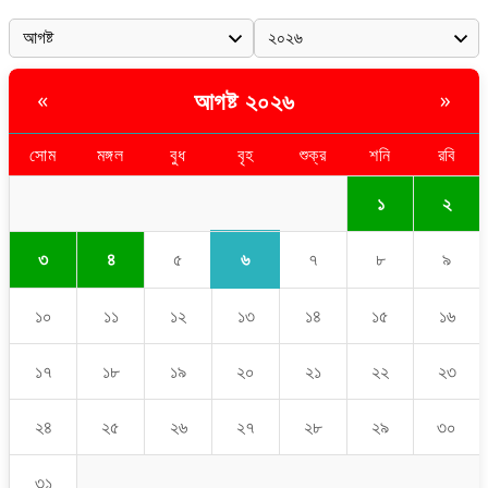
আগষ্ট ২০২৬
«
»
সোম
মঙ্গল
বুধ
বৃহ
শুক্র
শনি
রবি
১
২
৬
৩
৪
৫
৭
৮
৯
১০
১১
১২
১৩
১৪
১৫
১৬
১৭
১৮
১৯
২০
২১
২২
২৩
২৪
২৫
২৬
২৭
২৮
২৯
৩০
৩১