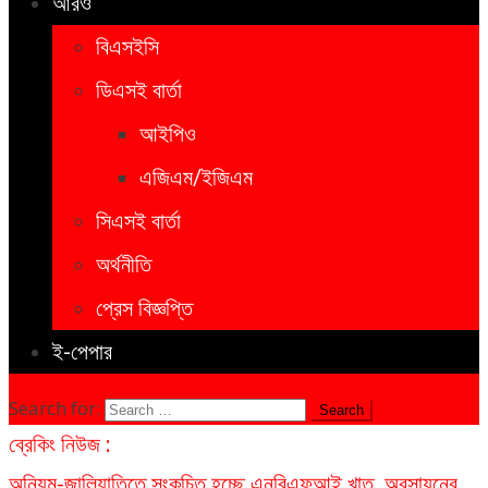
আরও
বিএসইসি
ডিএসই বার্তা
আইপিও
এজিএম/ইজিএম
সিএসই বার্তা
অর্থনীতি
প্রেস বিজ্ঞপ্তি
ই-পেপার
Search for:
ব্রেকিং নিউজ :
অনিয়ম-জালিয়াতিতে সংকুচিত হচ্ছে এনবিএফআই খাত, অবসায়নের