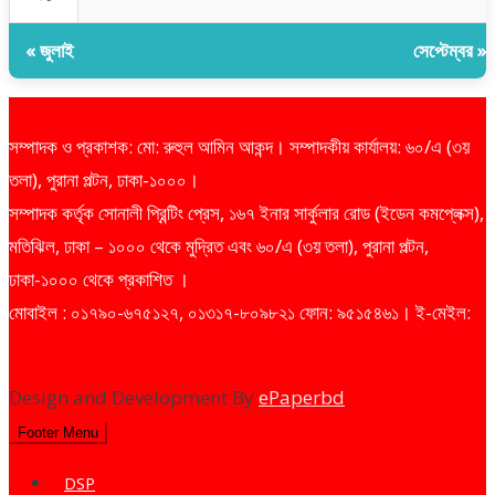
« জুলাই
সেপ্টেম্বর »
সম্পাদক ও প্রকাশক: মো: রুহুল আমিন আকন্দ। সম্পাদকীয় কার্যালয়: ৬০/এ (৩য়
তলা), পুরানা পল্টন, ঢাকা-১০০০।
সম্পাদক কর্তৃক সোনালী প্রিন্টিং প্রেস, ১৬৭ ইনার সার্কুলার রোড (ইডেন কমপ্লেক্স),
মতিঝিল, ঢাকা – ১০০০ থেকে মুদ্রিত এবং ৬০/এ (৩য় তলা), পুরানা পল্টন,
ঢাকা-১০০০ থেকে প্রকাশিত ।
মোবাইল : ০১৭৯০-৬৭৫১২৭, ০১৩১৭-৮০৯৮২১ ফোন: ৯৫১৫৪৬১। ই-মেইল:
dailysharebazarprotidin@gmail.com
Design and Development By
ePaperbd
Footer Menu
DSP