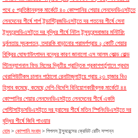
পথে ৫ প্রতিষ্ঠান
ব্লক মার্কেটে ৪০ কোম্পানির শেয়ার লেনদেন
ডিএসইতে
লেনদেনের শীর্ষে শার্প ইন্ডাস্ট্রিজ
ডিএসইতে দর পতনের শীর্ষে সেনা
ইন্স্যুরেন্স
ডিএসইতে দর বৃদ্ধির শীর্ষে নিটল ইন্স্যুরেন্স
বাজার মনিটরিং
দুর্বলতায় সূচকপতন, তদারকি বাড়ানোর পরামর্শ
প্রায় ২ কোটি শেয়ার
বিক্রির ঘোষণা
উৎপাদন বন্ধের কারণ জানালো এস আলম কোল্ড রোল্ড
স্টিল
ন্যাশনাল ফিড মিলের দ্বিতীয় প্রান্তিক প্রকাশ
পর্তুগালে প্রথম
থেরাপিউটিকস চালান পাঠালো রেনাটা
জুলাইয়ে প্রায় ২৩ হাজার বিও
হিসাব কমেছে, কমেছে দেশি-বিদেশি বিনিয়োগকারী
ব্লক মার্কেটে ৪৪
কোম্পানির শেয়ার লেনদেন
ডিএসইতে লেনদেনের শীর্ষে একমি
পেস্টিসাইডস
ডিএসইতে দর হ্রাসের শীর্ষে মতিন স্পিনিং
ডিএসইতে দর
বৃদ্ধির শীর্ষে জিবি পাওয়ার
হোম
>
কোম্পানি সংবাদ
>
পিপলস ইন্স্যুরেন্সের ক্রেডিট রেটিং সম্পন্ন