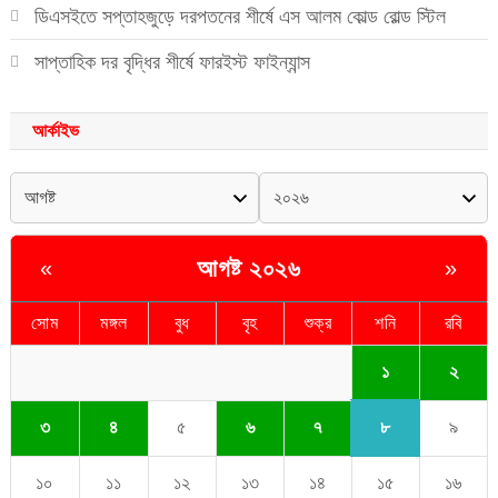
ডিএসইতে সপ্তাহজুড়ে দরপতনের শীর্ষে এস আলম কোল্ড রোল্ড স্টিল
সাপ্তাহিক দর বৃদ্ধির শীর্ষে ফারইস্ট ফাইন্যান্স
আর্কাইভ
আগষ্ট ২০২৬
«
»
সোম
মঙ্গল
বুধ
বৃহ
শুক্র
শনি
রবি
১
২
৮
৩
৪
৫
৬
৭
৯
১০
১১
১২
১৩
১৪
১৫
১৬