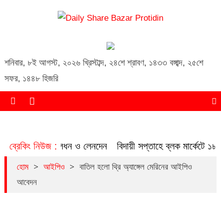
Daily Share Bazar Protidin
Daily ShareBazar Protidin
শনিবার
,
৮ই আগস্ট, ২০২৬ খ্রিস্টাব্দ
,
২৪শে শ্রাবণ, ১৪৩৩ বঙ্গাব্দ
,
২৫শে
সফর, ১৪৪৮ হিজরি
বাড়ল বাজার মূলধন ও লেনদেন
ব্রেকিং নিউজ :
বিদায়ী সপ্তাহে ব্লক মার্কেটে ১৮২ ক
>
>
হোম
আইপিও
বাতিল হলো থ্রি অ্যাঙ্গেল মেরিনের আইপিও
আবেদন