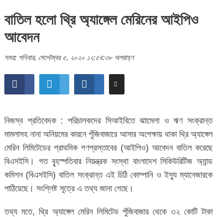
বাতিল হলো থ্রি অ্যাঙ্গেল মেরিনের আইপিও
আবেদন
সময়: শনিবার, সেপ্টেম্বর ৫, ২০২০ ১২:৫৪:৩৮ অপরাহ্ণ
নিজস্ব প্রতিবেদক : পরিচালকদের সিআইবিতে ঝাামেলা ও ঋণ সংক্রান্ত
মামলাসহ নানা অনিয়মের কারনে পুঁজিবাজারে আসার অপেক্ষায় থাকা থ্রি অ্যাঙ্গেল
মেরিন লিমিটেডের প্রাথমিক গণপ্রস্তাবের (আইপিও) আবেদন বাতিল করেছে
বিএসইসি। গত বৃৃৃহস্পতিবার নিয়ন্ত্রক সংস্থা বাংলাদেশ সিকিউরিটিজ অ্যান্ড
কমিশন (বিএসইসি) বাতিল সংক্রান্ত এই চিঠি কোম্পানি ও ইস্যু ম্যানেজারকে
পাঠিয়েছে। সংশ্লিষ্ট সূত্রে এ তথ্য জানা গেছে।
তথ্য মতে, থ্রি অ্যাঙ্গেল মেরিন লিমিটেড পুঁজিবাজার থেকে ৩২ কোটি টাকা