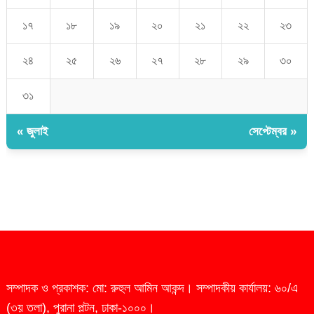
১৭
১৮
১৯
২০
২১
২২
২৩
২৪
২৫
২৬
২৭
২৮
২৯
৩০
৩১
« জুলাই
সেপ্টেম্বর »
সম্পাদক ও প্রকাশক: মো: রুহুল আমিন আকন্দ। সম্পাদকীয় কার্যালয়: ৬০/এ
(৩য় তলা), পুরানা পল্টন, ঢাকা-১০০০।