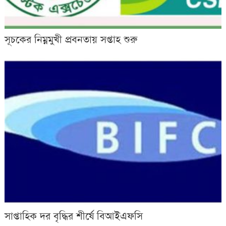
সূচকের নিম্নমুখী প্রবনতায় সপ্তাহ শুরু
সাপ্তাহিক দর বৃদ্ধির শীর্ষে বিআইএফসি