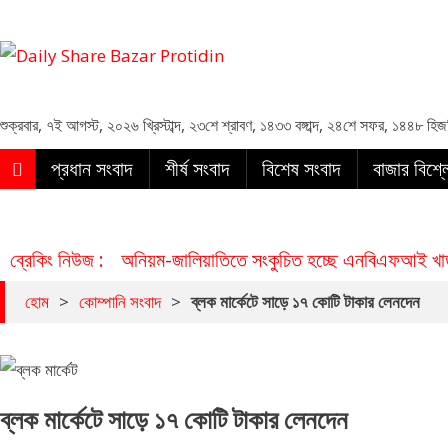
Daily Share Bazar Protidin
Daily ShareBazar Protidin
শুক্রবার
,
৭ই আগস্ট, ২০২৬ খ্রিস্টাব্দ
,
২৩শে শ্রাবণ, ১৪৩৩ বঙ্গাব্দ
,
২৪শে সফর, ১৪৪৮ হিজ
প্রধান সংবাদ
শীর্ষ সংবাদ
বিশেষ সংবাদ
বাজার বিশ্
ব্রেকিং নিউজ :
অনিয়ম-জালিয়াতিতে সংকুচিত হচ্ছে এনবিএফআই খাত,
হোম
>
কোম্পানি সংবাদ
>
ব্লক মার্কেটে সাড়ে ১৭ কোটি টাকার লেনদেন
ব্লক মার্কেটে সাড়ে ১৭ কোটি টাকার লেনদেন