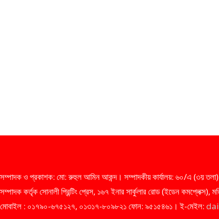
সম্পাদক ও প্রকাশক: মো: রুহুল আমিন আকন্দ। সম্পাদকীয় কার্যালয়: ৬০/এ (৩য় তলা),
সম্পাদক কর্তৃক সোনালী প্রিন্টিং প্রেস, ১৬৭ ইনার সার্কুলার রোড (ইডেন কমপ্লেক্স)
মোবাইল : ০১৭৯০-৬৭৫১২৭, ০১৩১৭-৮০৯৮২১ ফোন: ৯৫১৫৪৬১। ই-মেইল:
da