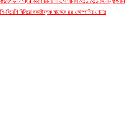
ণা
উৎপাদন বন্ধের কারণ জানালো এস আলম কোল্ড রোল্ড স্টিল
ন্যাশনাল
শি-বিদেশি বিনিয়োগকারী
ব্লক মার্কেটে ৪৪ কোম্পানির শেয়ার