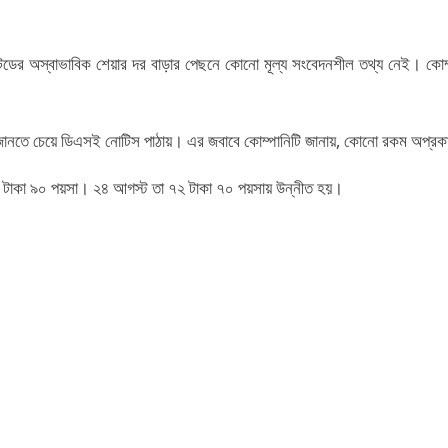
িমিটেডের অস্বাভাবিক শেয়ার দর বাড়ার পেছনে কোনো মূল্য সংবেদনশীল তথ্য নেই। কোম্
ণ জানতে চেয়ে ডিএসই নোটিস পাঠায়। এর জবাবে কোম্পানিটি জানায়, কোনো রকম অপ্রক
 ৩০ টাকা ৯০ পয়সা। ২৪ আগস্ট তা ৭২ টাকা ৭০ পয়সায় উন্নীত হয়।