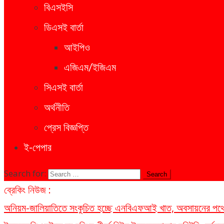
বিএসইসি
ডিএসই বার্তা
আইপিও
এজিএম/ইজিএম
সিএসই বার্তা
অর্থনীতি
প্রেস বিজ্ঞপ্তি
ই-পেপার
Search for:
ব্রেকিং নিউজ :
অনিয়ম-জালিয়াতিতে সংকুচিত হচ্ছে এনবিএফআই খাত, অবসায়নের পথে ৫