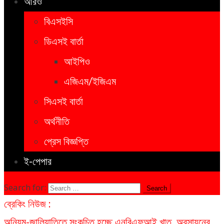
আরও
বিএসইসি
ডিএসই বার্তা
আইপিও
এজিএম/ইজিএম
সিএসই বার্তা
অর্থনীতি
প্রেস বিজ্ঞপ্তি
ই-পেপার
Search for:
ব্রেকিং নিউজ :
অনিয়ম-জালিয়াতিতে সংকুচিত হচ্ছে এনবিএফআই খাত, অবসায়নের