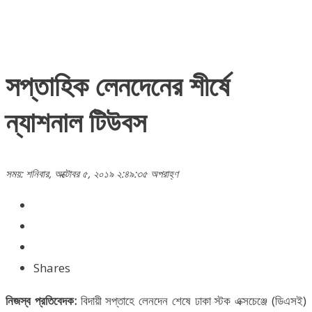
সপ্তাহিক লেনদেনের শীর্ষে
ন্যাশনাল টিউবস
সময়: শনিবার, অক্টোবর ৫, ২০১৯ ২:৪৯:৩৫ অপরাহ্ণ
Shares
নিজস্ব প্রতিবেদক:
বিদায়ী সপ্তাহে লেনদেন শেষে ঢাকা স্টক এক্সচেঞ্জে (ডিএসই)