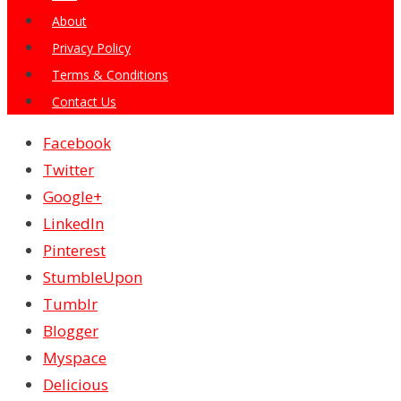
About
Privacy Policy
Terms & Conditions
Contact Us
Facebook
Twitter
Google+
LinkedIn
Pinterest
StumbleUpon
Tumblr
Blogger
Myspace
Delicious