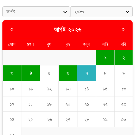
আগষ্ট ২০২৬
«
»
সোম
মঙ্গল
বুধ
বৃহ
শুক্র
শনি
রবি
১
২
৭
৩
৪
৫
৬
৮
৯
১০
১১
১২
১৩
১৪
১৫
১৬
১৭
১৮
১৯
২০
২১
২২
২৩
২৪
২৫
২৬
২৭
২৮
২৯
৩০
৩১