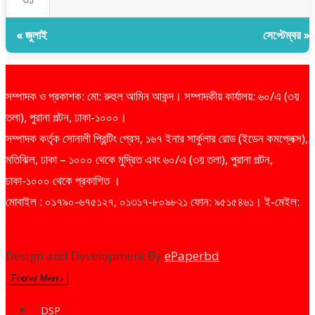
« জুলাই
সেপ্টেম্বর »
সম্পাদক ও প্রকাশক: মো: রুহুল আমিন আকন্দ। সম্পাদকীয় কার্যালয়: ৬০/এ (৩য়
তলা), পুরানা পল্টন, ঢাকা-১০০০।
সম্পাদক কর্তৃক সোনালী প্রিন্টিং প্রেস, ১৬৭ ইনার সার্কুলার রোড (ইডেন কমপ্লেক্স),
মতিঝিল, ঢাকা – ১০০০ থেকে মুদ্রিত এবং ৬০/এ (৩য় তলা), পুরানা পল্টন,
ঢাকা-১০০০ থেকে প্রকাশিত ।
মোবাইল : ০১৭৯০-৬৭৫১২৭, ০১৩১৭-৮০৯৮২১ ফোন: ৯৫১৫৪৬১। ই-মেইল:
dailysharebazarprotidin@gmail.com
Design and Development By
ePaperbd
Footer Menu
DSP