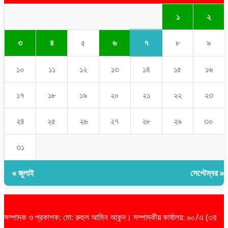
১
২
৭
৩
৪
৫
৬
৮
৯
১০
১১
১২
১৩
১৪
১৫
১৬
১৭
১৮
১৯
২০
২১
২২
২৩
২৪
২৫
২৬
২৭
২৮
২৯
৩০
৩১
« জুলাই
সেপ্টেম্বর »
সম্পাদক ও প্রকাশক: মো: রুহুল আমিন আকন্দ। সম্পাদকীয় কার্যালয়: ৬০/এ (৩য়