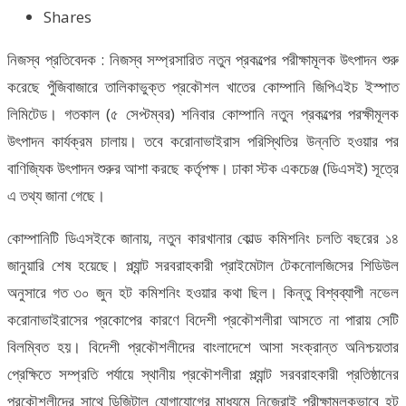
Shares
নিজস্ব প্রতিবেদক : নিজস্ব সম্প্রসারিত নতুন প্রকল্পের পরীক্ষামূলক উৎপাদন শুরু
করেছে পুঁজিবাজারে তালিকাভুক্ত প্রকৌশল খাতের কোম্পানি জিপিএইচ ইস্পাত
লিমিটেড। গতকাল (৫ সেপ্টম্বর) শনিবার কোম্পানি নতুন প্রকল্পের পরক্ষীমূলক
উৎপাদন কার্যক্রম চালায়। তবে করোনাভাইরাস পরিস্থিতির উন্নতি হওয়ার পর
বাণিজ্যিক উৎপাদন শুরুর আশা করছে কর্তৃপক্ষ। ঢাকা স্টক একচেঞ্জ (ডিএসই) সূত্রে
এ তথ্য জানা গেছে।
কোম্পানিটি ডিএসইকে জানায়, নতুন কারখানার কোল্ড কমিশনিং চলতি বছরের ১৪
জানুয়ারি শেষ হয়েছে। প্ল্যান্ট সরবরাহকারী প্রাইমেটাল টেকনোলজিসের শিডিউল
অনুসারে গত ৩০ জুন হট কমিশনিং হওয়ার কথা ছিল। কিন্তু বিশ্বব্যাপী নভেল
করোনাভাইরাসের প্রকোপের কারণে বিদেশী প্রকৌশলীরা আসতে না পারায় সেটি
বিলম্বিত হয়। বিদেশী প্রকৌশলীদের বাংলাদেশে আসা সংক্রান্ত অনিশ্চয়তার
প্রেক্ষিতে সম্প্রতি পর্যায়ে স্থানীয় প্রকৌশলীরা প্ল্যান্ট সরবরাহকারী প্রতিষ্ঠানের
প্রকৌশলীদের সাথে ডিজিটাল যোগাযোগের মাধ্যমে নিজেরাই পরীক্ষামূলকভাবে হট