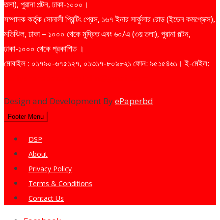
তলা), পুরানা পল্টন, ঢাকা-১০০০।
সম্পাদক কর্তৃক সোনালী প্রিন্টিং প্রেস, ১৬৭ ইনার সার্কুলার রোড (ইডেন কমপ্লেক্স),
মতিঝিল, ঢাকা – ১০০০ থেকে মুদ্রিত এবং ৬০/এ (৩য় তলা), পুরানা পল্টন,
ঢাকা-১০০০ থেকে প্রকাশিত ।
মোবাইল : ০১৭৯০-৬৭৫১২৭, ০১৩১৭-৮০৯৮২১ ফোন: ৯৫১৫৪৬১। ই-মেইল:
dailysharebazarprotidin@gmail.com
Design and Development By
ePaperbd
Footer Menu
DSP
About
Privacy Policy
Terms & Conditions
Contact Us