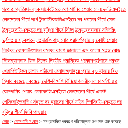
পথে ৫ প্রতিষ্ঠান
ব্লক মার্কেটে ৪০ কোম্পানির শেয়ার লেনদেন
ডিএসইতে
লেনদেনের শীর্ষে শার্প ইন্ডাস্ট্রিজ
ডিএসইতে দর পতনের শীর্ষে সেনা
ইন্স্যুরেন্স
ডিএসইতে দর বৃদ্ধির শীর্ষে নিটল ইন্স্যুরেন্স
বাজার মনিটরিং
দুর্বলতায় সূচকপতন, তদারকি বাড়ানোর পরামর্শ
প্রায় ২ কোটি শেয়ার
বিক্রির ঘোষণা
উৎপাদন বন্ধের কারণ জানালো এস আলম কোল্ড রোল্ড
স্টিল
ন্যাশনাল ফিড মিলের দ্বিতীয় প্রান্তিক প্রকাশ
পর্তুগালে প্রথম
থেরাপিউটিকস চালান পাঠালো রেনাটা
জুলাইয়ে প্রায় ২৩ হাজার বিও
হিসাব কমেছে, কমেছে দেশি-বিদেশি বিনিয়োগকারী
ব্লক মার্কেটে ৪৪
কোম্পানির শেয়ার লেনদেন
ডিএসইতে লেনদেনের শীর্ষে একমি
পেস্টিসাইডস
ডিএসইতে দর হ্রাসের শীর্ষে মতিন স্পিনিং
ডিএসইতে দর
বৃদ্ধির শীর্ষে জিবি পাওয়ার
হোম
>
কোম্পানি সংবাদ
>
সম্প্রসারিত প্রকল্পে পরিক্ষামূলক উৎপাদন শুরু করেছে