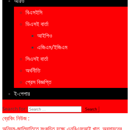
আরও
বিএসইসি
ডিএসই বার্তা
আইপিও
এজিএম/ইজিএম
সিএসই বার্তা
অর্থনীতি
প্রেস বিজ্ঞপ্তি
ই-পেপার
Search for:
ব্রেকিং নিউজ :
অনিয়ম-জালিয়াতিতে সংকুচিত হচ্ছে এনবিএফআই খাত, অবসায়নের