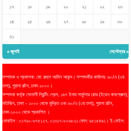
১৭
১৮
১৯
২০
২১
২২
২৩
২৪
২৫
২৬
২৭
২৮
২৯
৩০
৩১
« জুলাই
সেপ্টেম্বর »
সম্পাদক ও প্রকাশক: মো: রুহুল আমিন আকন্দ। সম্পাদকীয় কার্যালয়: ৬০/এ (৩য়
তলা), পুরানা পল্টন, ঢাকা-১০০০।
সম্পাদক কর্তৃক সোনালী প্রিন্টিং প্রেস, ১৬৭ ইনার সার্কুলার রোড (ইডেন কমপ্লেক্স),
মতিঝিল, ঢাকা – ১০০০ থেকে মুদ্রিত এবং ৬০/এ (৩য় তলা), পুরানা পল্টন,
ঢাকা-১০০০ থেকে প্রকাশিত ।
মোবাইল : ০১৭৯০-৬৭৫১২৭, ০১৩১৭-৮০৯৮২১ ফোন: ৯৫১৫৪৬১। ই-মেইল:
dailysharebazarprotidin@gmail.com