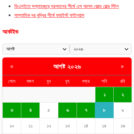
ডিএসইতে সপ্তাহজুড়ে দরপতনের শীর্ষে এস আলম কোল্ড রোল্ড স্টিল
সাপ্তাহিক দর বৃদ্ধির শীর্ষে ফারইস্ট ফাইন্যান্স
আর্কাইভ
আগষ্ট ২০২৬
«
»
সোম
মঙ্গল
বুধ
বৃহ
শুক্র
শনি
রবি
১
২
৮
৩
৪
৫
৬
৭
৯
১০
১১
১২
১৩
১৪
১৫
১৬