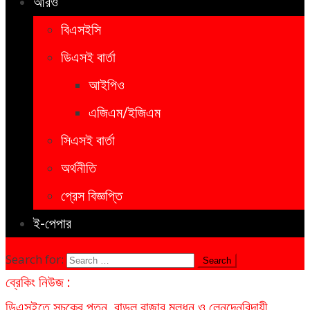
আরও
বিএসইসি
ডিএসই বার্তা
আইপিও
এজিএম/ইজিএম
সিএসই বার্তা
অর্থনীতি
প্রেস বিজ্ঞপ্তি
ই-পেপার
Search for:
ব্রেকিং নিউজ :
ডিএসইতে সূচকের পতন, বাড়ল বাজার মূলধন ও লেনদেন
বিদায়ী