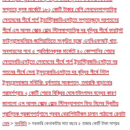
সপ্তাহে ব্লক মার্কেটে ১৮২ কোটি টাকার বেশি লেনদেন
সাপ্তাহিক
লেনদেনের শীর্ষে শার্প ইন্ডাস্ট্রিজ
ডিএসইতে সপ্তাহজুড়ে দরপতনের
শীর্ষে এস আলম কোল্ড রোল্ড স্টিল
সাপ্তাহিক দর বৃদ্ধির শীর্ষে ফারইস্ট
ফাইন্যান্স
অনিয়ম-জালিয়াতিতে সংকুচিত হচ্ছে এনবিএফআই খাত,
অবসায়নের পথে ৫ প্রতিষ্ঠান
ব্লক মার্কেটে ৪০ কোম্পানির শেয়ার
লেনদেন
ডিএসইতে লেনদেনের শীর্ষে শার্প ইন্ডাস্ট্রিজ
ডিএসইতে দর
পতনের শীর্ষে সেনা ইন্স্যুরেন্স
ডিএসইতে দর বৃদ্ধির শীর্ষে নিটল
ইন্স্যুরেন্স
বাজার মনিটরিং দুর্বলতায় সূচকপতন, তদারকি বাড়ানোর
পরামর্শ
প্রায় ২ কোটি শেয়ার বিক্রির ঘোষণা
উৎপাদন বন্ধের কারণ
জানালো এস আলম কোল্ড রোল্ড স্টিল
ন্যাশনাল ফিড মিলের দ্বিতীয়
প্রান্তিক প্রকাশ
পর্তুগালে প্রথম থেরাপিউটিকস চালান পাঠালো রেনাটা
হোম
>
অর্থনীতি
>
সরকারি কেনাকাটায় সাত বছরে ৫ হাজার কোটি টাকা সাশ্রয়