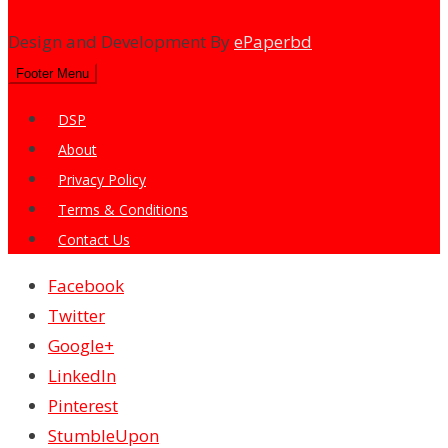
Design and Development By
ePaperbd
Footer Menu
DSP
About
Privacy Policy
Terms & Conditions
Contact Us
Facebook
Twitter
Google+
LinkedIn
Pinterest
StumbleUpon